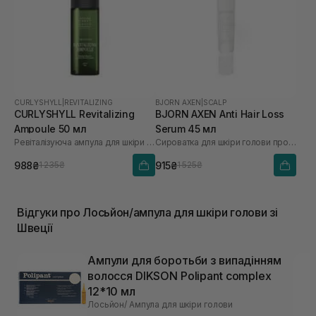
CURLYSHYLL
|
REVITALIZING
BJORN AXEN
|
SCALP
CURLYSHYLL Revitalizing
BJORN AXEN Anti Hair Loss
Ampoule 50 мл
Serum 45 мл
Ревіталізуюча ампула для шкіри голови
Сироватка для шкіри голови проти випадіння волосся
988₴
915₴
1 235₴
1 525₴
Відгуки про Лосьйон/ампула для шкіри голови зі
Швеції
Ампули для боротьби з випадінням
волосся DIKSON Polipant complex
12*10 мл
Лосьйон/ Ампула для шкіри голови