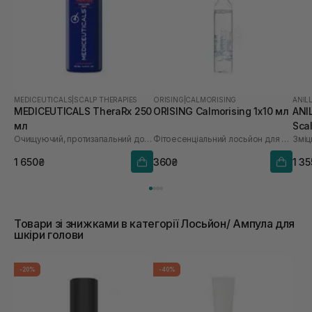
MEDICEUTICALS
|
SCALP THERAPIES
ORISING
|
CALMORISING
ANIL
MEDICEUTICALS TheraRx 250
ORISING Calmorising 1х10 мл
ANI
мл
Sca
Очищуючий, протизапальний догляд для шкіри голови та шкіри тіла
Фітоесенціальний лосьйон для чутливої шкіри
вип
1 650₴
360₴
1 3
Товари зі знижками в категорії Лосьйон/ Ампула для
шкіри голови
-20%
-40%