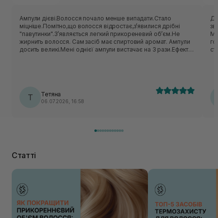
Ампули дієві.Волосся почало менше випадати.Стало
Да
міцніше.Помітно,що волосся відростає,зʼявилися дрібні
зв
"павутинки".Зʼявляється легкий прикореневий обʼєм.Не
Ме
жирнить волосся. Сам засіб має спиртовий аромат. Ампули
го
досить великі.Мені однієї ампули вистачає на 3 рази.Ефект
ст
після ампул тримається довго(мається на увазі що волосся
го
не випадає і нові волосинки відростають постійно)після
ви
однієї упаковки,це в моєму випадку)
се
ві
ох
Тетяна
Т
ві
06.07.2026, 16:58
на
ві
до
мо
чудово, абсолютн
ко
за
Статті
го