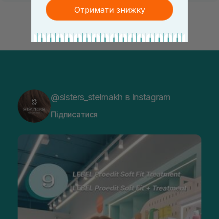
Отримати знижку
@sisters_stelmakh в Instagram
Підписатися