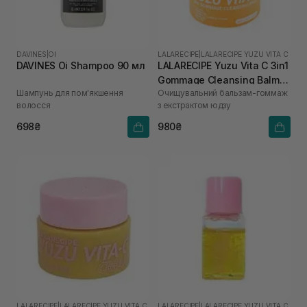
DAVINES
|
OI
LALARECIPE
|
LALARECIPE YUZU VITA C
DAVINES Oi Shampoo 90 мл
LALARECIPE Yuzu Vita C 3in1
Gommage Cleansing Balm
Шампунь для пом'якшення
Очищувальний бальзам-гоммаж
50 мл
волосся
з екстрактом юдзу
698₴
980₴
LALARECIPE
|
LALARECIPE YUZU VITA C
LALARECIPE
|
LALARECIPE YUZU VITA C