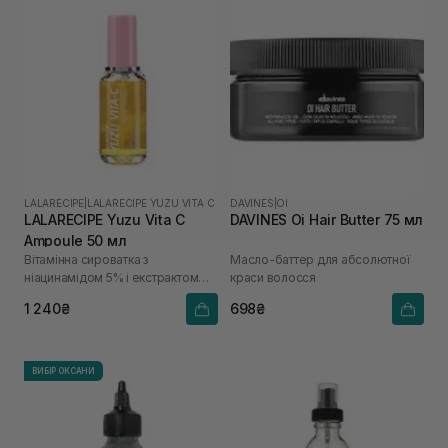
LALARECIPE
|
LALARECIPE YUZU VITA C
DAVINES
|
OI
LALARECIPE Yuzu Vita C
DAVINES Oi Hair Butter 75 мл
Ampoule 50 мл
Вітамінна сироватка з
Масло-баттер для абсолютної
ніацинамідом 5% і екстрактом
краси волосся
юдзу
1 240₴
698₴
ВИБІР ОКСАНИ