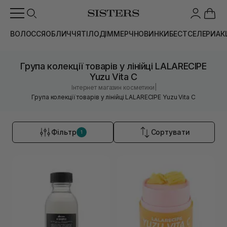
ВОЛОССЯ
ОБЛИЧЧЯ
ТІЛО
ДІМ
МЕРЧ
НОВИНКИ
БЕСТСЕЛЕРИ
АК
Група колекції товарів у лінійці LALARECIPE
Yuzu Vita C
|
Інтернет магазин косметики
Група колекції товарів у лінійці LALARECIPE Yuzu Vita C
Фільтр
Сортувати
1