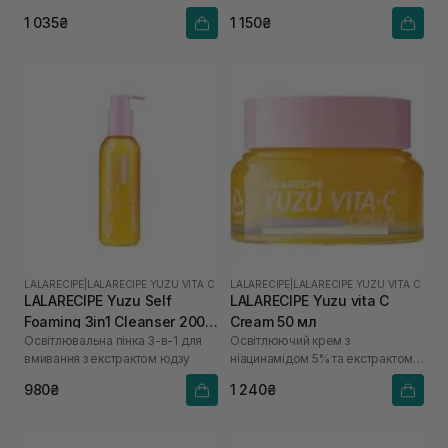
1 035₴
1 150₴
LALARECIPE
|
LALARECIPE YUZU VITA C
LALARECIPE
|
LALARECIPE YUZU VITA C
LALARECIPE Yuzu Self
LALARECIPE Yuzu vita C
Foaming 3in1 Cleanser 200
Cream 50 мл
Освітлювальна пінка 3-в-1 для
Освітлюючий крем з
мл
вмивання з екстрактом юдзу
ніацинамідом 5% та екстрактом
юдзу
980₴
1 240₴