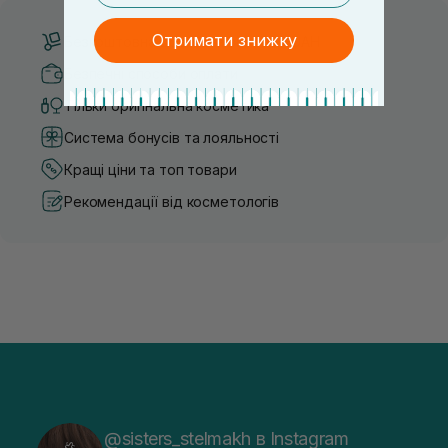
Отримати знижку
Безкоштовна доставка від 3000 UAH
Безпечні способи оплати
Тільки оригінальна косметика
Система бонусів та лояльності
Кращі ціни та топ товари
Рекомендації від косметологів
@sisters_stelmakh в Instagram