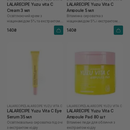
LALARECIPE Yuzu vita C
LALARECIPE Yuzu Vita C
Cream 3 мл
Ampoule 5 мл
Освітлюючий крем з
Вітамінна сироватка з
ніацинамідом 5% та екстрактом
ніацинамідом 5% і екстрактом
юдзу
юдзу
140₴
140₴
LALARECIPE
|
LALARECIPE YUZU VITA C
LALARECIPE
|
LALARECIPE YUZU VITA C
LALARECIPE Yuzu Vita C Eye
LALARECIPE Yuzu Vita C
Serum 35 мл
Ampoule Pad 80 шт
Освітлювальна сироватка під очі
Вітамінні педи для обличчя з
з екстрактом юдзу
екстрактом юдзу