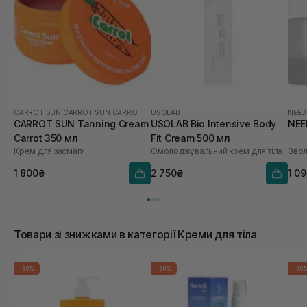
CARROT SUN
|
CARROT SUN CARROT
USOLAB
NEED
CARROT SUN Tanning Cream
USOLAB Bio Intensive Body
NEE
Carrot 350 мл
Fit Cream 500 мл
Крем для засмаги
Омолоджувальний крем для тіла
1 800₴
2 750₴
1 0
Товари зі знижками в категорії Креми для тіла
-30%
-50%
-30