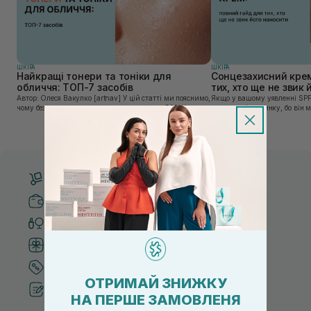
ШКIРА
ШКIРА
Найкращі тонери та тоніки для
Сонцезахисний крем
обличчя: ТОП-7 засобів
тих, хто ще не звик
Автор: Олеся Вакулко [artnav] У цій статті ми пояснимо,
Якщо у вашому уявленні SPF
чому без тонера ваш крем працює лише на 50%, і як
лише на відпочинку, бо він 
знайти засіб під потреби саме вашої шкіри. Хибною є
шкірі, може бути вибагливи
думка, що тонізація — це зайвий е...
чи скочується під макіяжем і
Безкоштовна доставка від 3000 UAH
Безпечні способи оплати
Тільки оригінальна косметика
Система бонусів та лояльності
Кращі ціни та топ товари
ОТРИМАЙ ЗНИЖКУ
Рекомендації від косметологів
НА ПЕРШЕ ЗАМОВЛЕНЯ