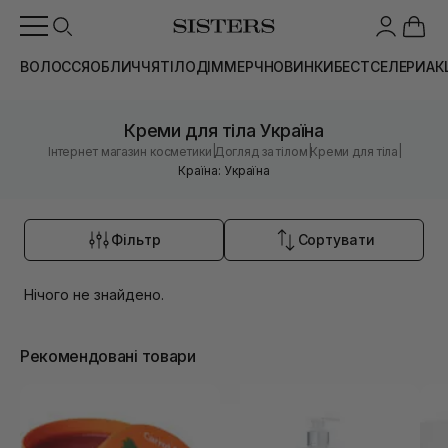
ВОЛОССЯ
ОБЛИЧЧЯ
ТІЛО
ДІМ
МЕРЧ
НОВИНКИ
БЕСТСЕЛЕРИ
АК
Креми для тіла Україна
|
|
|
Інтернет магазин косметики
Догляд за тілом
Креми для тіла
Країна: Україна
Фільтр
Сортувати
Нічого не знайдено.
Рекомендовані товари