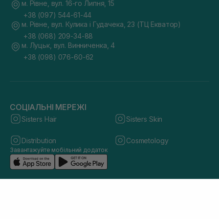
м. Рівне, вул. 16-го Липня, 15
+38 (097) 544-61-44
м. Рівне, вул. Кулика і Гудачека, 23 (ТЦ Екватор)
+38 (068) 209-34-88
м. Луцьк, вул. Винниченка, 4
+38 (098) 076-60-62
СОЦІАЛЬНІ МЕРЕЖІ
Sisters Hair
Sisters Skin
Distribution
Cosmetology
Завантажуйте мобільний додаток
© 2026 sisters.co.ua. Всі права захищено