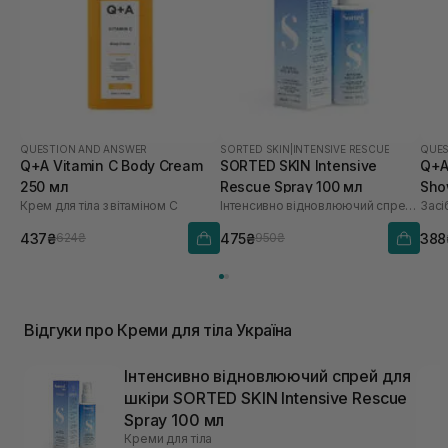
QUESTION AND ANSWER
SORTED SKIN
|
INTENSIVE RESCUE
QUES
Q+A Vitamin C Body Cream
SORTED SKIN Intensive
Q+A
250 мл
Rescue Spray 100 мл
Sho
Крем для тіла з вітаміном С
Інтенсивно відновлюючий спрей для шкіри
437₴
475₴
388
624₴
950₴
Відгуки про Креми для тіла Україна
Інтенсивно відновлюючий спрей для
шкіри SORTED SKIN Intensive Rescue
Spray 100 мл
Креми для тіла