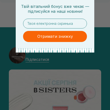
Твій вітальний бонус вже чекає —
підписуйся
на
наші новини!
email
Отримати знижку
@sisters_stelmakh в Instagram
Підписатися