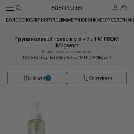
ВОЛОССЯ
ОБЛИЧЧЯ
ТІЛО
ДІМ
МЕРЧ
НОВИНКИ
БЕСТСЕЛЕРИ
АК
Група колекції товарів у лінійці I'M FROM
Mugwort
|
Інтернет магазин косметики
Група колекції товарів у лінійці I'M FROM Mugwort
Фільтр
Сортувати
1