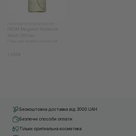
I'M FROM
|
I'M FROM MUGWORT
FROM Mugwort Feminine
Wash 300 мл
Пінка для інтимної гігієни I`M
1 265₴
Безкоштовна доставка від 3000 UAH
Безпечні способи оплати
Тільки оригінальна косметика