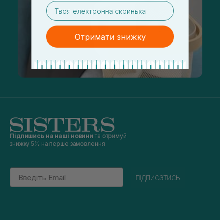
email
Отримати знижку
Підпишись на наші новини
та отримуй
знижку 5% на перше замовлення
Email
підписатись