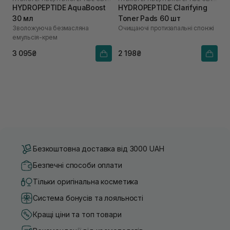
HYDROPEPTIDE AquaBoost
HYDROPEPTIDE Clarifying
30 мл
Toner Pads 60 шт
Зволожуюча безмасляна
Очищаючі протизапальні спонжі
емульсія-крем
3 095₴
2 198₴
Безкоштовна доставка від 3000 UAH
Безпечні способи оплати
Тільки оригінальна косметика
Система бонусів та лояльності
Кращі ціни та топ товари