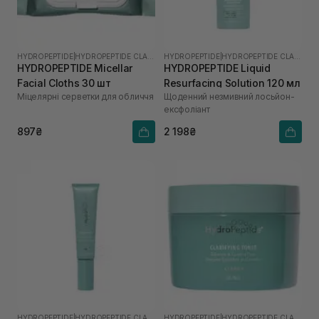
HYDROPEPTIDE
|
HYDROPEPTIDE CLARIFY
HYDROPEPTIDE
|
HYDROPEPTIDE CLARIFY
HYDROPEPTIDE Micellar
HYDROPEPTIDE Liquid
Facial Cloths 30 шт
Resurfacing Solution 120 мл
Міцелярні серветки для обличчя
Щоденний незмивний лосьйон-
ексфоліант
897₴
2 198₴
HYDROPEPTIDE
|
HYDROPEPTIDE CLARIFY
HYDROPEPTIDE
|
HYDROPEPTIDE CLARIFY