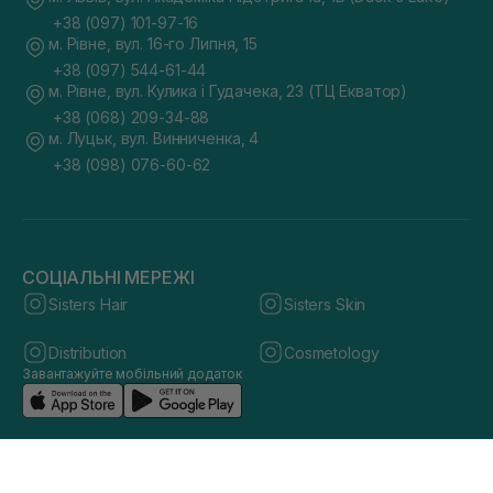
+38 (097) 101-97-16
м. Рівне, вул. 16-го Липня, 15
+38 (097) 544-61-44
м. Рівне, вул. Кулика і Гудачека, 23 (ТЦ Екватор)
+38 (068) 209-34-88
м. Луцьк, вул. Винниченка, 4
+38 (098) 076-60-62
СОЦІАЛЬНІ МЕРЕЖІ
Sisters Hair
Sisters Skin
Distribution
Cosmetology
Завантажуйте мобільний додаток