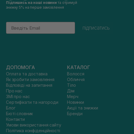
Підпишись на наші новини
та отримуй
знижку 5% на перше замовлення
Email
підписатись
ДОПОМОГА
КАТАЛОГ
Оплата та доставка
Волосся
Як зробити замовлення
Обличчя
Відповіді на запитання
Тіло
Про нас
Дім
ЗМІ про нас
Мерч
Сертифікати та нагороди
Новинки
Блог
Акції та знижки
Бюті словник
Бренди
Контакти
Умови використання сайту
Політика конфіденційності