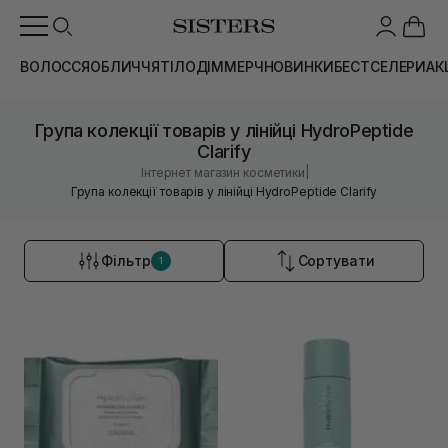
ВОЛОССЯ
ОБЛИЧЧЯ
ТІЛО
ДІМ
МЕРЧ
НОВИНКИ
БЕСТСЕЛЕРИ
АК
Група колекції товарів у лінійці HydroPeptide
Clarify
|
Інтернет магазин косметики
Група колекції товарів у лінійці HydroPeptide Clarify
Фільтр
Сортувати
1