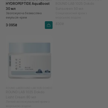
HYDROPEPTIDE AquaBoost
ROUND LAB 1025 Dokdo
30 мл
Sunscreen 50 мл
Зволожуюча безмасляна
Сонцезахисний крем з
емульсія-крем
морською водою
830₴
3 095₴
ROUND LAB
|
ROUND LAB 1025 DOKDO
ROUND LAB 1025 Dokdo
Light Cream 80 мл
Легкий зволожувальний крем з
морською водою