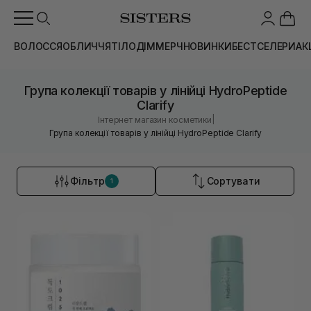
ВОЛОССЯ
ОБЛИЧЧЯ
ТІЛО
ДІМ
МЕРЧ
НОВИНКИ
БЕСТСЕЛЕРИ
АК
Група колекції товарів у лінійці HydroPeptide
Clarify
|
Інтернет магазин косметики
Група колекції товарів у лінійці HydroPeptide Clarify
Фільтр
Сортувати
1