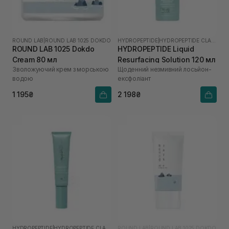
ROUND LAB
|
ROUND LAB 1025 DOKDO
HYDROPEPTIDE
|
HYDROPEPTIDE CLARIFY
ROUND LAB 1025 Dokdo
HYDROPEPTIDE Liquid
Cream 80 мл
Resurfacing Solution 120 мл
Зволожуючий крем з морською
Щоденний незмивний лосьйон-
водою
ексфоліант
1 195₴
2 198₴
HYDROPEPTIDE
|
HYDROPEPTIDE CLARIFY
ROUND LAB
|
ROUND LAB 1025 DOKDO