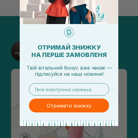
@sisters_stelmakh в Instagram
ОТРИМАЙ ЗНИЖКУ
НА ПЕРШЕ ЗАМОВЛЕНЯ
Підписатися
Твій вітальний бонус вже чекає —
підписуйся
на
наші новини!
email
Отримати знижку