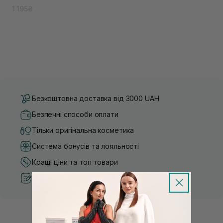
1 195₴
Безкоштовна доставка від 3000 UAH
Безпечні способи оплати
Тільки оригінальна косметика
Система бонусів та лояльності
Кращі ціни та топ товари
Рекомендації від косметологів