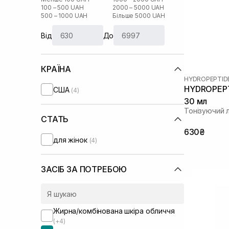
100 – 500 UAH
2000 – 5000 UAH
500 – 1000 UAH
Більше 5000 UAH
Від
До
КРАЇНА
HYDROPEPTID
HYDROPEPTI
США
(4)
30 мл
Тонізуючий 
СТАТЬ
630₴
для жінок
(4)
ЗАСІБ ЗА ПОТРЕБОЮ
Жирна/комбінована шкіра обличчя
(+4)