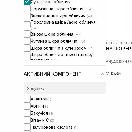
Суха шкіра обличчя
Нормальна шкіра обличчя
(+5)
Зневоднена шкіра обличчя
(+4)
Проблемна шкіра /акне обличчя
(+4)
Вікова шкіра обличчя
(+7)
Чутлива шкіра обличчя
(+5)
HYDROPEPTID
Шкіра обличчя з куперозом
HYDROPEPTI
(+1)
Шкіра обличчя з пігментацією/
постакне
(+1)
«Чудодійна»
Шкіра обличчя з розширеними
порами
(+1)
2 153₴
АКТИВНИЙ КОМПОНЕНТ
Шкіра обличчя з порушеним
барʼєром
(+1)
Шкіра обличчя з порушеним
мікробіомом
(+1)
Алантоїн
(1)
Аргінін
(2)
Бакучіол
(1)
Вітамін C
(2)
Гіалуронова кислота
(1)