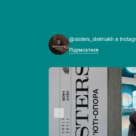
@sisters_stelmakh в Instag
Підписатися