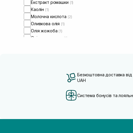
Екстракт ромашки
(1)
Каолін
(1)
Молочна кислота
(2)
Оливкова олія
(1)
Олія жожоба
(1)
Олія соняшнику
(1)
Олія ши
(1)
Пептиди
(4)
Безкоштовна доставка від
UAH
Система бонусів та лояльн