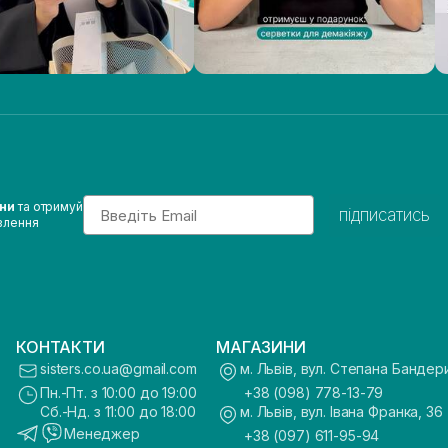
Email
ини
та отримуй
підписатись
влення
КОНТАКТИ
МАГАЗИНИ
sisters.co.ua@gmail.com
м. Львів, вул. Степана Бандер
Пн.-Пт. з 10:00 до 19:00
+38 (098) 778-13-79
Сб.-Нд. з 11:00 до 18:00
м. Львів, вул. Івана Франка, 36
Менеджер
+38 (097) 611-95-94