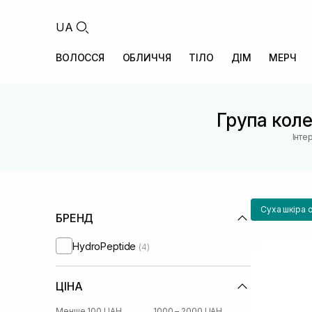
UA
ВОЛОССЯ
ОБЛИЧЧЯ
ТІЛО
ДІМ
МЕРЧ
Група колек
Інте
Суха шкіра 
БРЕНД
HydroPeptide
(4)
ЦІНА
Менше 100 UAH
1000 – 2000 UAH