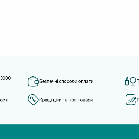
 3000
Безпечні способи оплати
ості
Кращі ціни та топ товари