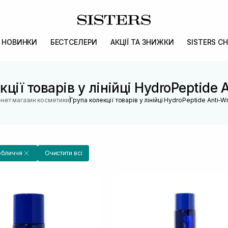
НОВИНКИ
БЕСТСЕЛЕРИ
АКЦІЇ ТА ЗНИЖКИ
SISTERS CH
ції товарів у лінійці HydroPeptide 
|
рнет магазин косметики
Група колекції товарів у лінійці HydroPeptide Anti-Wr
обличчя
Очистити всі