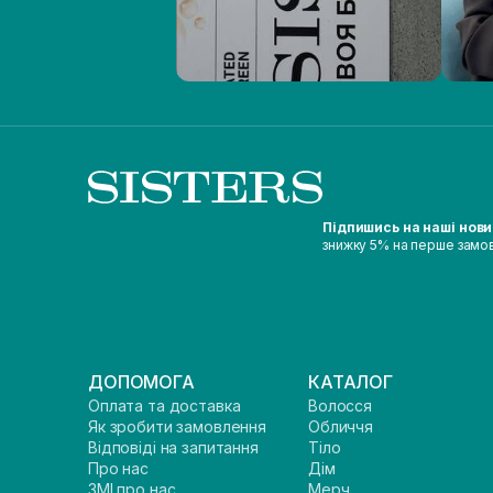
Підпишись на наші нов
знижку 5% на перше замо
ДОПОМОГА
КАТАЛОГ
Оплата та доставка
Волосся
Як зробити замовлення
Обличчя
Відповіді на запитання
Тіло
Про нас
Дім
ЗМІ про нас
Мерч