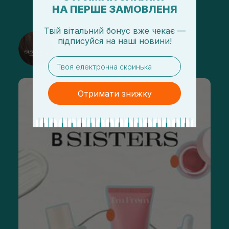
НА ПЕРШЕ ЗАМОВЛЕНЯ
Твій вітальний бонус вже чекає —
@sisters_stelmakh в Instagram
підписуйся
на
наші новини!
Підписатися
email
Отримати знижку