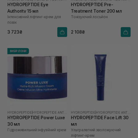
HYDROPEPTIDE Eye
HYDROPEPTIDE Pre-
Authority 15 мл
Treatment Toner 200 мл
Інтенсивний ліфтинг-крем для
Тонізуючий лосьйон
повік
3 723₴
2 108₴
ВИБІР ІЛОНИ
HYDROPEPTIDE
|
HYDROPEPTIDE ANTI-WRINKLE
HYDROPEPTIDE
|
HYDROPEPTIDE ANTI-WRINKLE
HYDROPEPTIDE Power Luxe
HYDROPEPTIDE Face Lift 30
30 мл
мл
Гідроживильний інфузійний крем
Ультралегкий зволожуючий
ліфтинг-крем