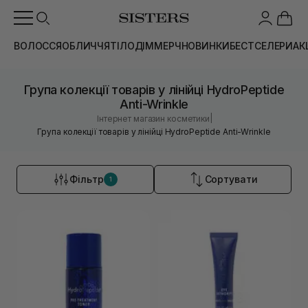
ВОЛОССЯ
ОБЛИЧЧЯ
ТІЛО
ДІМ
МЕРЧ
НОВИНКИ
БЕСТСЕЛЕРИ
АК
Група колекції товарів у лінійці HydroPeptide
Anti-Wrinkle
|
Інтернет магазин косметики
Група колекції товарів у лінійці HydroPeptide Anti-Wrinkle
Фільтр
Сортувати
1