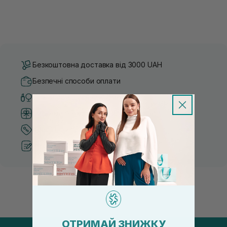
Безкоштовна доставка від 3000 UAH
Безпечні способи оплати
Тільки оригінальна косметика
Система бонусів та лояльності
Кращі ціни та топ товари
Рекомендації від косметологів
ОТРИМАЙ ЗНИЖКУ