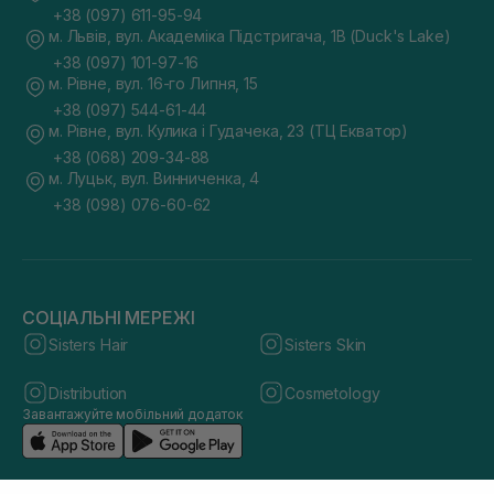
+38 (097) 611-95-94
м. Львів, вул. Академіка Підстригача, 1В (Duck's Lake)
+38 (097) 101-97-16
м. Рівне, вул. 16-го Липня, 15
+38 (097) 544-61-44
м. Рівне, вул. Кулика і Гудачека, 23 (ТЦ Екватор)
+38 (068) 209-34-88
м. Луцьк, вул. Винниченка, 4
+38 (098) 076-60-62
СОЦІАЛЬНІ МЕРЕЖІ
Sisters Hair
Sisters Skin
Distribution
Cosmetology
Завантажуйте мобільний додаток