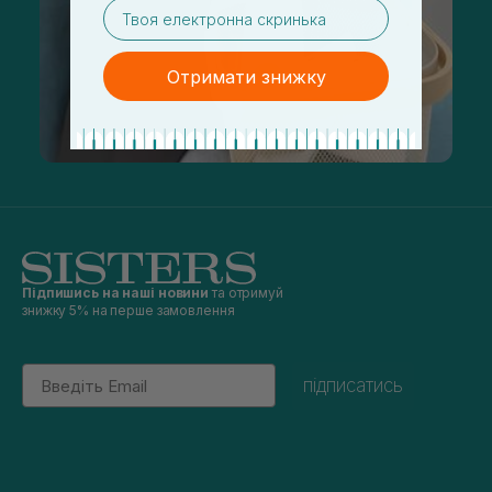
email
Отримати знижку
Підпишись на наші новини
та отримуй
знижку 5% на перше замовлення
Email
підписатись