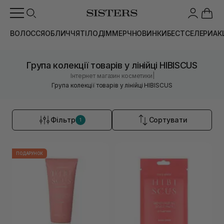
ВОЛОССЯ
ОБЛИЧЧЯ
ТІЛО
ДІМ
МЕРЧ
НОВИНКИ
БЕСТСЕЛЕРИ
АК
Група колекції товарів у лінійці HIBISCUS
|
Інтернет магазин косметики
Група колекції товарів у лінійці HIBISCUS
Фільтр
Сортувати
1
ПОДАРУНОК