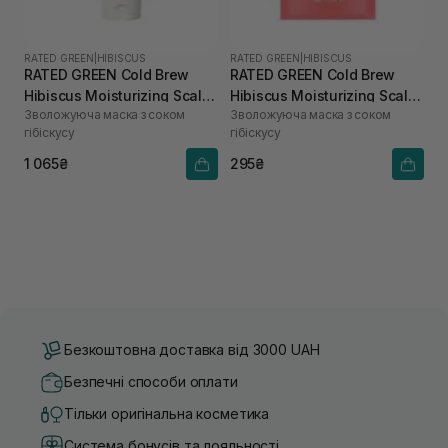
RATED GREEN
|
HIBISCUS
RATED GREEN
|
HIBISCUS
RATED GREEN Cold Brew
RATED GREEN Cold Brew
Hibiscus Moisturizing Scalp
Hibiscus Moisturizing Scalp
Зволожуюча маска з соком
Зволожуюча маска з соком
Pack 200 мл
Pack 50 мл
гібіскусу
гібіскусу
1 065₴
295₴
Безкоштовна доставка від 3000 UAH
Безпечні способи оплати
Тільки оригінальна косметика
Система бонусів та лояльності