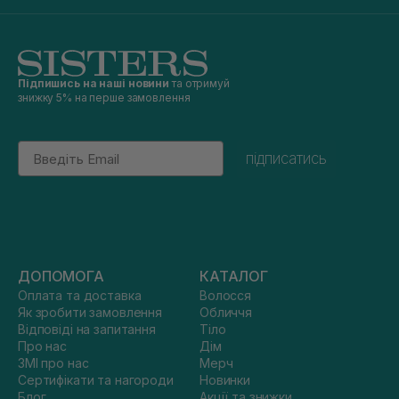
Підпишись на наші новини
та отримуй
знижку 5% на перше замовлення
Email
підписатись
ДОПОМОГА
КАТАЛОГ
Оплата та доставка
Волосся
Як зробити замовлення
Обличчя
Відповіді на запитання
Тіло
Про нас
Дім
ЗМІ про нас
Мерч
Сертифікати та нагороди
Новинки
Блог
Акції та знижки