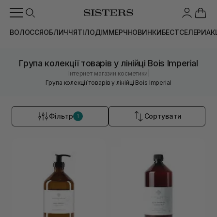
ВОЛОССЯ
ОБЛИЧЧЯ
ТІЛО
ДІМ
МЕРЧ
НОВИНКИ
БЕСТСЕЛЕРИ
АК
Група колекції товарів у лінійці Bois Imperial
|
Інтернет магазин косметики
Група колекції товарів у лінійці Bois Imperial
Фільтр
Сортувати
1