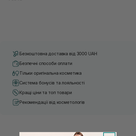
Безкоштовна доставка від 3000 UAH
Безпечні способи оплати
Тільки оригінальна косметика
Система бонусів та лояльності
Кращі ціни та топ товари
Рекомендації від косметологів