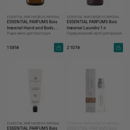
ESSENTIAL PARFUMS
|
BOIS IMPERIAL
ESSENTIAL PARFUMS
|
BOIS IMPERIAL
ESSENTIAL PARFUMS Bois
ESSENTIAL PARFUMS Bois
Imperial Hand and Body
Imperial Laundry 1 л
Рідке мило для тіла та рук
Парфумований засіб для прання
Soap 500 мл
1 581₴
2 107₴
ESSENTIAL PARFUMS
|
BOIS IMPERIAL
ESSENTIAL PARFUMS
|
BOIS IMPERIAL
ESSENTIAL PARFUMS Bois
ESSENTIAL PARFUMS Bois