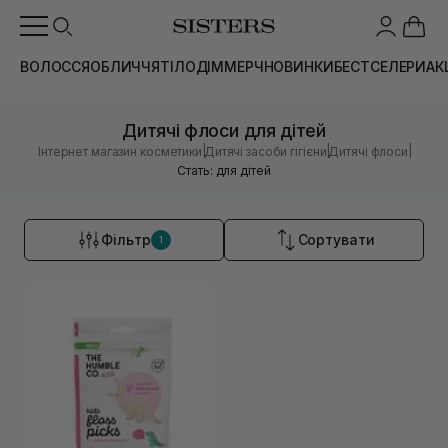
ВОЛОССЯ
ОБЛИЧЧЯ
ТІЛО
ДІМ
МЕРЧ
НОВИНКИ
БЕСТСЕЛЕРИ
АК
Дитячі флоси для дітей
|
|
|
Інтернет магазин косметики
Дитячі засоби гігієни
Дитячі флоси
Стать: для дітей
Фільтр
Сортувати
1