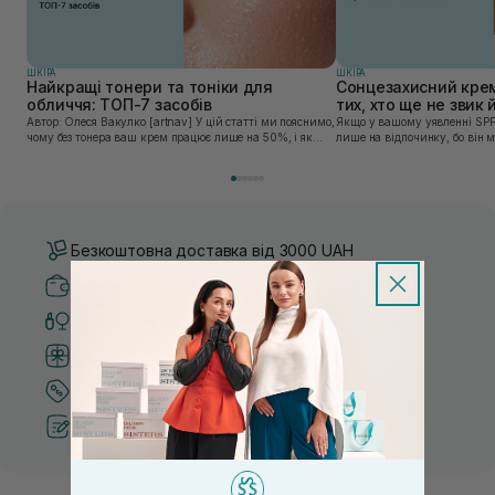
ШКIРА
ШКIРА
Найкращі тонери та тоніки для
Сонцезахисний крем
обличчя: ТОП-7 засобів
тих, хто ще не звик
Автор: Олеся Вакулко [artnav] У цій статті ми пояснимо,
Якщо у вашому уявленні SPF
чому без тонера ваш крем працює лише на 50%, і як
лише на відпочинку, бо він 
знайти засіб під потреби саме вашої шкіри. Хибною є
шкірі, може бути вибагливи
думка, що тонізація — це зайвий е...
чи скочується під макіяжем і
Безкоштовна доставка від 3000 UAH
Безпечні способи оплати
Тільки оригінальна косметика
Система бонусів та лояльності
Кращі ціни та топ товари
Рекомендації від косметологів