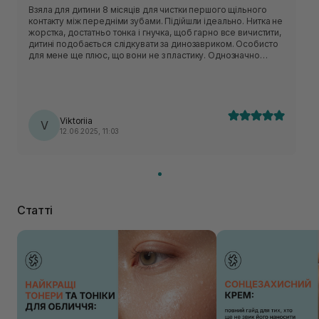
Взяла для дитини 8 місяців для чистки першого щільного
контакту між передніми зубами. Підійшли ідеально. Нитка не
жорстка, достатньо тонка і гнучка, щоб гарно все вичистити,
дитині подобається слідкувати за динозавриком. Особисто
для мене ще плюс, що вони не з пластику. Однозначно
додаю до дитячого асортименту на повтор.
Viktoriia
V
12.06.2025, 11:03
Статті