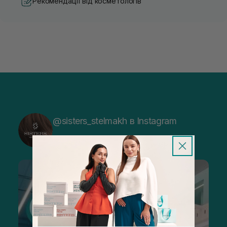
Рекомендації від косметологів
@sisters_stelmakh в Instagram
Підписатися