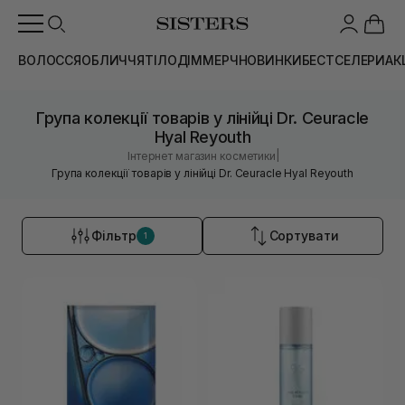
ВОЛОССЯ
ОБЛИЧЧЯ
ТІЛО
ДІМ
МЕРЧ
НОВИНКИ
БЕСТСЕЛЕРИ
АК
Група колекції товарів у лінійці Dr. Ceuracle
Hyal Reyouth
|
Інтернет магазин косметики
Група колекції товарів у лінійці Dr. Ceuracle Hyal Reyouth
Фільтр
Сортувати
1