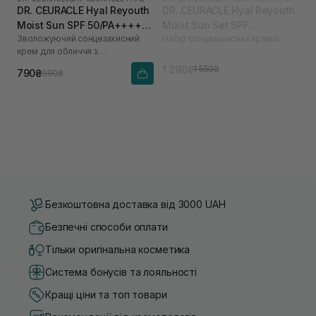
DR. CEURACLE Hyal Reyouth
DR. CEURACLE Hyal Reyouth
Moist Sun SPF 50/PA++++
Moist Sun Set SPF
Зволожуючий сонцезахисний
Набір сонцезахисних кремів
50 мл
50/PA++++
крем для обличчя з
гіалуроновою кислотою
1 290₴
1 550₴
790₴
990₴
Безкоштовна доставка від 3000 UAH
Безпечні способи оплати
Тільки оригінальна косметика
Система бонусів та лояльності
Кращі ціни та топ товари