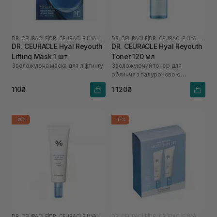
DR. CEURACLE
|
DR. CEURACLE HYAL REYOUTH
DR. CEURACLE
|
DR. CEURACLE HYAL REYOUTH
DR. CEURACLE Hyal Reyouth
DR. CEURACLE Hyal Reyouth
Lifting Mask 1 шт
Toner 120 мл
Зволожуюча маска для ліфтингу
Зволожуючий тонер для
обличчя з гіалуроновою
кислотою
110₴
1 120₴
-20%
-17%
DR. CEURACLE
|
DR. CEURACLE HYAL REYOUTH
DR. CEURACLE
|
DR. CEURACLE HYAL REYOUTH