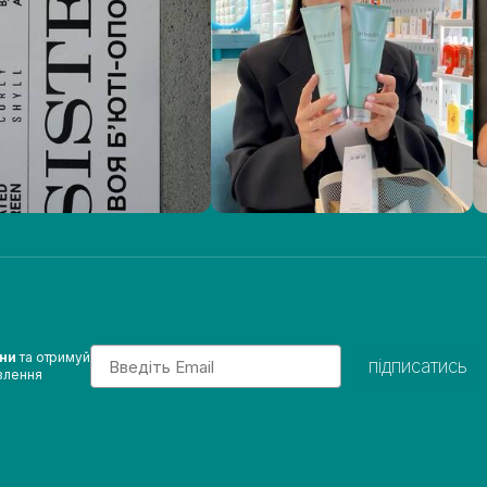
Email
ини
та отримуй
підписатись
влення