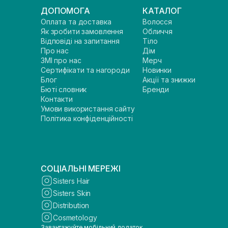
ДОПОМОГА
КАТАЛОГ
Оплата та доставка
Волосся
Як зробити замовлення
Обличчя
Відповіді на запитання
Тіло
Про нас
Дім
ЗМІ про нас
Мерч
Сертифікати та нагороди
Новинки
Блог
Акції та знижки
Бюті словник
Бренди
Контакти
Умови використання сайту
Політика конфіденційності
СОЦІАЛЬНІ МЕРЕЖІ
Sisters Hair
Sisters Skin
Distribution
Cosmetology
Завантажуйте мобільний додаток