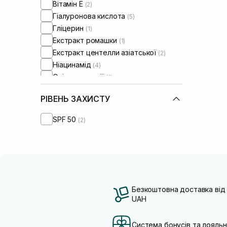
Вітамін Е
(2)
Гіалуронова кислота
(5)
Гліцерин
(1)
Екстракт ромашки
(1)
Екстракт центелли азіатської
(2)
Ніацинамід
(4)
Олія макадамії
(1)
Пантенол
(4)
РІВЕНЬ ЗАХИСТУ
Токоферол
(1)
SPF 50
(2)
Безкоштовна доставка від
UAH
Система бонусів та лояльн