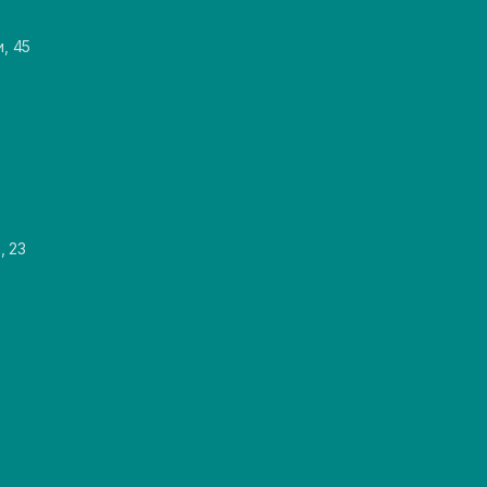
и, 45
, 23