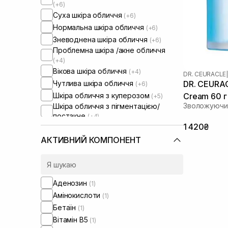
(+6)
Суха шкіра обличчя
(+6)
Нормальна шкіра обличчя
(+6)
Зневоднена шкіра обличчя
(+6)
Проблемна шкіра /акне обличчя
(+4)
Вікова шкіра обличчя
(+4)
DR. CEURACLE
|
Чутлива шкіра обличчя
DR. CEURAC
(+6)
Шкіра обличчя з куперозом
Cream 60 г
(+5)
Зволожуючий
Шкіра обличчя з пігментацією/
постакне
(+4)
Шкіра обличчя з розширеними
1 420₴
порами
(+4)
АКТИВНИЙ КОМПОНЕНТ
Шкіра обличчя з порушеним
барʼєром
(+5)
Шкіра обличчя з порушеним
мікробіомом
Аденозин
Зволожуючі сироватки для
(1)
обличчя
(+1)
Амінокислоти
(1)
Бетаїн
(1)
Вітамін B5
(1)