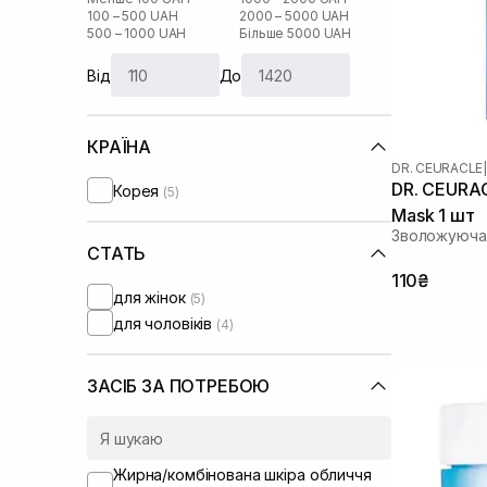
100 – 500 UAH
2000 – 5000 UAH
500 – 1000 UAH
Більше 5000 UAH
Від
До
КРАЇНА
DR. CEURACLE
|
DR. CEURACL
Корея
(5)
Mask 1 шт
Зволожуюча 
СТАТЬ
110₴
для жінок
(5)
для чоловіків
(4)
ЗАСІБ ЗА ПОТРЕБОЮ
Жирна/комбінована шкіра обличчя