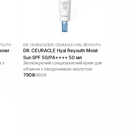
EYOUTH
DR. CEURACLE
|
DR. CEURACLE HYAL REYOUTH
oner
DR. CEURACLE Hyal Reyouth Moist
Sun SPF 50/PA++++ 50 мл
 з
Зволожуючий сонцезахисний крем для
обличчя з гіалуроновою кислотою
790₴
990₴