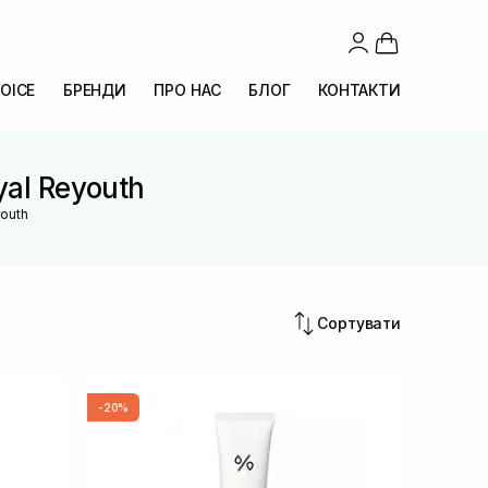
OICE
БРЕНДИ
ПРО НАС
БЛОГ
КОНТАКТИ
yal Reyouth
youth
Сортувати
-20%