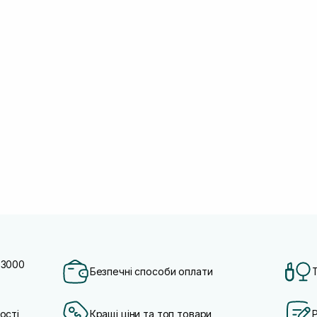
 3000
Безпечні способи оплати
ості
Кращі ціни та топ товари