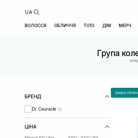
UA
ВОЛОССЯ
ОБЛИЧЧЯ
ТІЛО
ДІМ
МЕРЧ
Група коле
Інте
Шкіра облич
БРЕНД
Dr. Ceuracle
(5)
ЦІНА
Менше 100 UAH
1000 – 2000 UAH