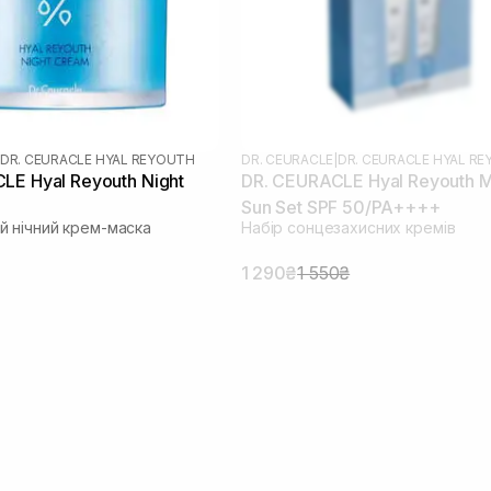
DR. CEURACLE HYAL REYOUTH
DR. CEURACLE
|
DR. CEURACLE HYAL R
LE Hyal Reyouth Night
DR. CEURACLE Hyal Reyouth M
Sun Set SPF 50/PA++++
 нічний крем-маска
Набір сонцезахисних кремів
1 290₴
1 550₴