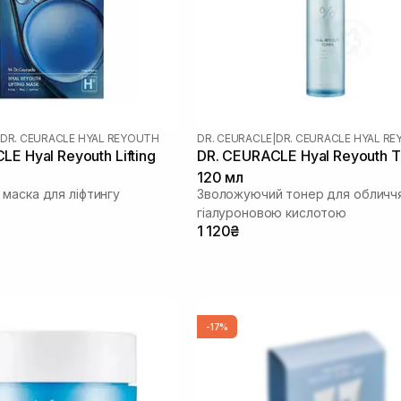
DR. CEURACLE HYAL REYOUTH
DR. CEURACLE
|
DR. CEURACLE HYAL R
E Hyal Reyouth Lifting
DR. CEURACLE Hyal Reyouth T
120 мл
маска для ліфтингу
Зволожуючий тонер для обличчя
гіалуроновою кислотою
1 120₴
-17%