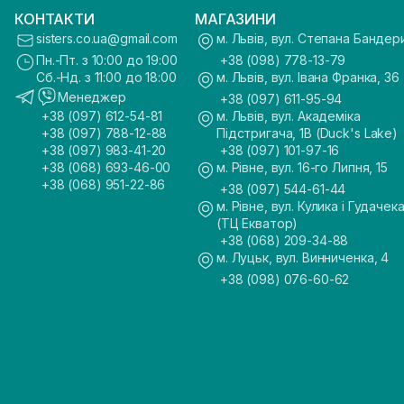
КОНТАКТИ
МАГАЗИНИ
sisters.co.ua@gmail.com
м. Львів, вул. Степана Бандер
Пн.-Пт. з 10:00 до 19:00
+38 (098) 778-13-79
Сб.-Нд. з 11:00 до 18:00
м. Львів, вул. Івана Франка, 36
Менеджер
+38 (097) 611-95-94
+38 (097) 612-54-81
м. Львів, вул. Академіка
+38 (097) 788-12-88
Підстригача, 1В (Duck's Lake)
+38 (097) 983-41-20
+38 (097) 101-97-16
+38 (068) 693-46-00
м. Рівне, вул. 16-го Липня, 15
+38 (068) 951-22-86
+38 (097) 544-61-44
м. Рівне, вул. Кулика і Гудачека
(ТЦ Екватор)
+38 (068) 209-34-88
м. Луцьк, вул. Винниченка, 4
+38 (098) 076-60-62