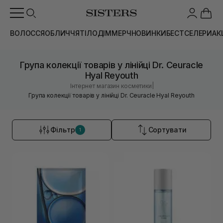
ВОЛОССЯ
ОБЛИЧЧЯ
ТІЛО
ДІМ
МЕРЧ
НОВИНКИ
БЕСТСЕЛЕРИ
АК
Група колекції товарів у лінійці Dr. Ceuracle
Hyal Reyouth
|
Інтернет магазин косметики
Група колекції товарів у лінійці Dr. Ceuracle Hyal Reyouth
Фільтр
Сортувати
1