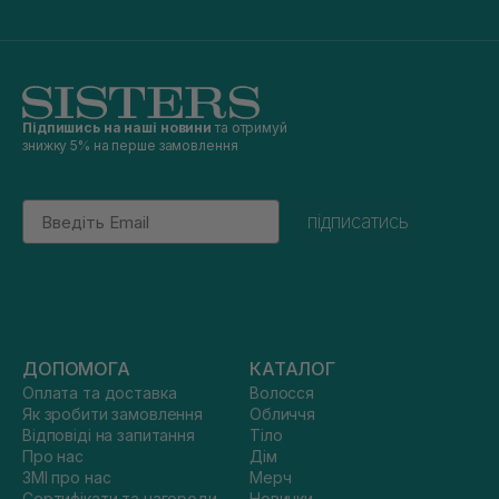
Підпишись на наші новини
та отримуй
знижку 5% на перше замовлення
Email
підписатись
ДОПОМОГА
КАТАЛОГ
Оплата та доставка
Волосся
Як зробити замовлення
Обличчя
Відповіді на запитання
Тіло
Про нас
Дім
ЗМІ про нас
Мерч
Сертифікати та нагороди
Новинки