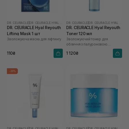
DR. CEURACLE
|
DR. CEURACLE HYAL REYOUTH
DR. CEURACLE
|
DR. CEURACLE HYAL REYOUTH
DR. CEURACLE Hyal Reyouth
DR. CEURACLE Hyal Reyouth
Lifting Mask 1 шт
Toner 120 мл
Зволожуюча маска для ліфтингу
Зволожуючий тонер для
обличчя з гіалуроновою
кислотою
110₴
1 120₴
-20%
DR. CEURACLE
|
DR. CEURACLE HYAL REYOUTH
DR. CEURACLE
|
DR. CEURACLE HYAL REYOUTH