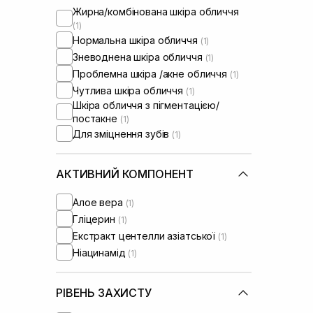
Жирна/комбінована шкіра обличчя
(1)
Нормальна шкіра обличчя
(1)
Зневоднена шкіра обличчя
(1)
Проблемна шкіра /акне обличчя
(1)
Чутлива шкіра обличчя
(1)
Шкіра обличчя з пігментацією/
постакне
(1)
Для зміцнення зубів
(1)
АКТИВНИЙ КОМПОНЕНТ
Алое вера
(1)
Гліцерин
(1)
Екстракт центелли азіатської
(1)
Ніацинамід
(1)
РІВЕНЬ ЗАХИСТУ