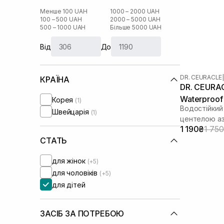
Менше 100 UAH
1000 – 2000 UAH
100 – 500 UAH
2000 – 5000 UAH
500 – 1000 UAH
Більше 5000 UAH
Від
До
DR. CEURACLE
|
КРАЇНА
DR. CEURAC
Waterproof
Корея
(1)
Водостійкий
мл
Швейцарія
(1)
центелою аз
1 190₴
1 75
СТАТЬ
для жінок
(+5)
для чоловіків
(+5)
для дітей
ЗАСІБ ЗА ПОТРЕБОЮ