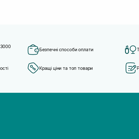
 3000
Безпечні способи оплати
ості
Кращі ціни та топ товари