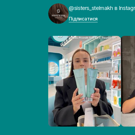
@sisters_stelmakh в Instag
Підписатися