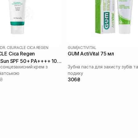
DR. CEURACLE CICA REGEN
GUM
|
ACTIVITAL
LE Cica Regen
GUM ActiVital 75 мл
 Sun SPF 50+ PA++++ 100
 сонцезахисний крем з
Зубна паста для захисту зубів т
іатською
подиху
0₴
306₴