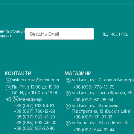
Email
ини
та отримуй
підписатись
влення
КОНТАКТИ
МАГАЗИНИ
sisters.co.ua@gmail.com
м. Львів, вул. Степана Бандер
Пн.-Пт. з 10:00 до 19:00
+38 (098) 778-13-79
Сб.-Нд. з 11:00 до 18:00
м. Львів, вул. Івана Франка, 36
Менеджер
+38 (097) 611-95-94
+38 (097) 612-54-81
м. Львів, вул. Академіка
+38 (097) 788-12-88
Підстригача, 1В (Duck's Lake)
+38 (097) 983-41-20
+38 (097) 101-97-16
+38 (068) 693-46-00
м. Рівне, вул. 16-го Липня, 15
+38 (068) 951-22-86
+38 (097) 544-61-44