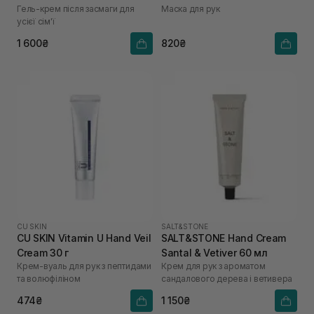
Гель-крем після засмаги для
Маска для рук
усієї сім'ї
1 600₴
820₴
CU SKIN
SALT&STONE
CU SKIN Vitamin U Hand Veil
SALT&STONE Hand Cream
Cream 30 г
Santal & Vetiver 60 мл
Крем-вуаль для рук з пептидами
Крем для рук з ароматом
та волюфіліном
сандалового дерева і ветивера
474₴
1 150₴