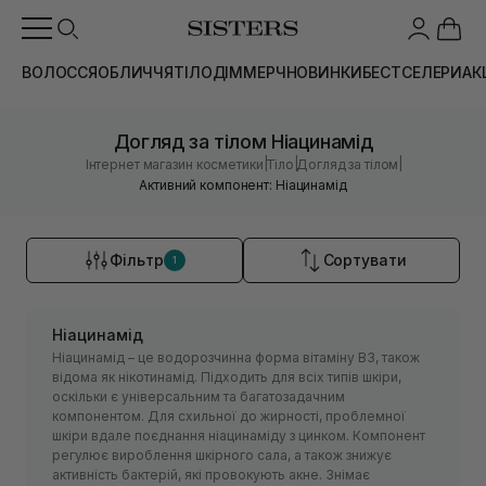
ВОЛОССЯ
ОБЛИЧЧЯ
ТІЛО
ДІМ
МЕРЧ
НОВИНКИ
БЕСТСЕЛЕРИ
АК
Догляд за тілом Ніацинамід
|
|
|
Інтернет магазин косметики
Тіло
Догляд за тілом
Активний компонент: Ніацинамід
Фільтр
Сортувати
1
Ніацинамід
Ніацинамід – це водорозчинна форма вітаміну B3, також
відома як нікотинамід. Підходить для всіх типів шкіри,
оскільки є універсальним та багатозадачним
компонентом. Для схильної до жирності, проблемної
шкіри вдале поєднання ніацинаміду з цинком. Компонент
регулює вироблення шкірного сала, а також знижує
активність бактерій, які провокують акне. Знімає