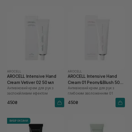
AROCELL
AROCELL
AROCELL Intensive Hand
AROCELL Intensive Hand
Cream Vetiver 02 50 мл
Cream 01 Peony&Blush 50
Антивіковий крем для рук з
Антивіковий крем для рук з
мл
заспокійливим ефектом
глибоким зволоженням 01
450₴
450₴
ВИБІР ОКСАНИ