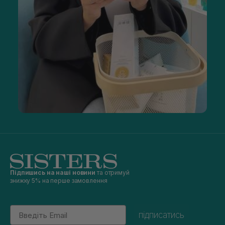
Підпишись на наші новини
та отримуй
знижку 5% на перше замовлення
Email
підписатись