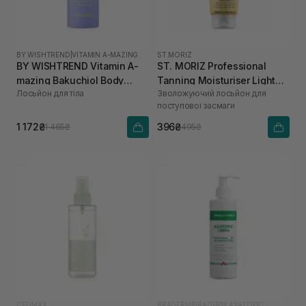
BY WISHTREND
|
VITAMIN A-MAZING
ST.MORIZ
BY WISHTREND Vitamin A-
ST. MORIZ Professional
mazing Bakuchiol Body
Tanning Moisturiser Light
Лосьйон для тіла
Зволожуючий лосьйон для
Lotion 150 г
200 мл
поступової засмаги
1 172₴
396₴
1 465₴
495₴
CELIMAX
BRADERM
|
BRADERM AXATOPIC