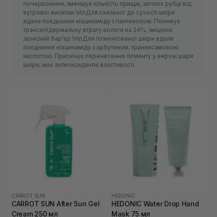
почервоніння, зменшує кількість прищів, загоює рубці від
вугрової висипки.\n\nДля схильної до сухості шкіри
вдале поєднання ніацинаміду з пантенолом. Понижує
трансепідермальну втрату вологи на 24%, зміцнює
захисний барʼєр.\n\nДля пігментованої шкіри вдале
поєднання ніацинаміду з арбутином, транексамовою
кислотою. Пригнічує перенесення пігменту у верхні шари
шкіри, має антиоксидантні властивості.
CARROT SUN
HEDONIC
CARROT SUN After Sun Gel
HEDONIC Water Drop Hand
Cream 250 мл
Mask 75 мл