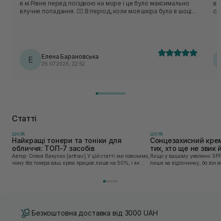
в м.Рівне перед поїздкою на море і це було максимально
ве
влучне попадання. ❤️‍🔥 В період, коли моя шкіра була в шоці
св
від кількості сольоної води, пекучого сонця та інших
факторів, на допомогу приходив цей спрей. Я
використовувала його щоденно по декілька разів протягом
всього відпочинку і він заспокоював шкіру, зволожував її та
доглядав. ☺️ Коли чоловік згорів на сонці, я нанесла йому
Елена Барановська
цей продукт і запалення через короткий час набагато
Е
26.07.2026, 22:52
зменшились. Він не липкий та швидко вбирається, має
приємний аромат та зовсім не відчувається на шкірі. Я
використовувала його на все тіло. Ще цей засіб
заспокоював мою шкіру після контактної алергії.
Фантастичний продукт, вважаю його sos-засобом в догляді
за шкірою, особливо в пору спекотного літа, коли шкіра
максимально вразлива. 🙌🏼☀️
Статті
ШКIРА
ШКIРА
Найкращі тонери та тоніки для
Сонцезахисний крем
обличчя: ТОП-7 засобів
тих, хто ще не звик
Автор: Олеся Вакулко [artnav] У цій статті ми пояснимо,
Якщо у вашому уявленні SPF
чому без тонера ваш крем працює лише на 50%, і як
лише на відпочинку, бо він 
знайти засіб під потреби саме вашої шкіри. Хибною є
шкірі, може бути вибагливи
думка, що тонізація — це зайвий е...
чи скочується під макіяжем і
Безкоштовна доставка від 3000 UAH