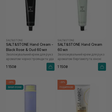
SALT&STONE
SALT&STONE
SALT&STONE Hand Cream -
SALT&STONE Hand Cream
Black Rose & Oud 60 мл
60 мл
Зволожувальний крем для рук з
Зволожувальний крем для рук з
ароматом чорної троянди та уда
ароматом бергамоту та хінокі
1 150₴
1 150₴
-20%
-20%
ВИБІР ІЛОНИ
ПОДАРУНОК