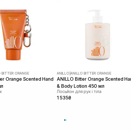
O BITTER ORANGE
ANILLO
|
ANILLO BITTER ORANGE
ter Orange Scented Hand
ANILLO Bitter Orange Scented Ha
мл
& Body Lotion 450 мл
к
Лосьйон для рук і тіла
1 535₴