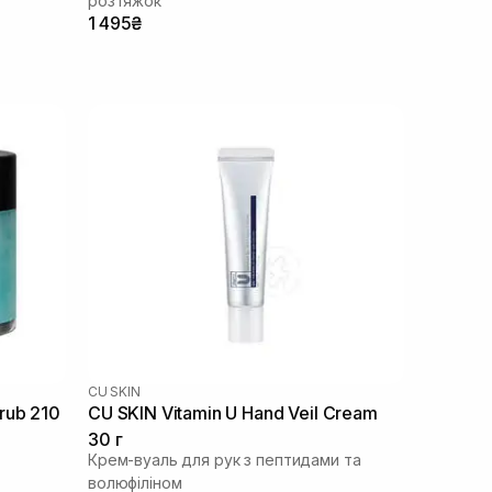
розтяжок
1 495₴
CU SKIN
rub 210
CU SKIN Vitamin U Hand Veil Cream
30 г
Крем-вуаль для рук з пептидами та
волюфіліном