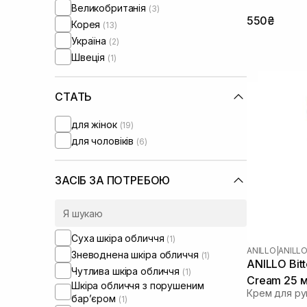
Великобританія
(3)
550₴
Корея
(13)
Україна
(2)
Швеція
(1)
СТАТЬ
для жінок
(19)
для чоловіків
(6)
ЗАСІБ ЗА ПОТРЕБОЮ
Суха шкіра обличчя
(1)
ANILLO
|
ANILL
Зневоднена шкіра обличчя
(1)
ANILLO Bit
Чутлива шкіра обличчя
(1)
Cream 25 
Шкіра обличчя з порушеним
Крем для ру
барʼєром
(1)