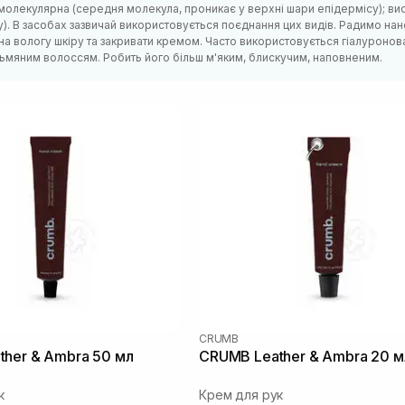
олекулярна (середня молекула, проникає у верхні шари епідермісу); ви
). В засобах зазвичай використовується поєднання цих видів. Радимо нано
на вологу шкіру та закривати кремом. Часто використовується гіалуронов
 тьмяним волоссям. Робить його більш м'яким, блискучим, наповненим.
CRUMB
her & Ambra 50 мл
CRUMB Leather & Ambra 20 м
к
Крем для рук