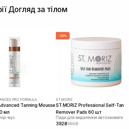
ії Догляд за тілом
-30%
ANCED PRO FORMULA
ST.MORIZ
Advanced Tanning Mousse
ST.MORIZ Professional Self-Tan
0 мл
Remover Pads 60 шт
тор-мус
Пади для видалення автозасмаги
392₴
560₴