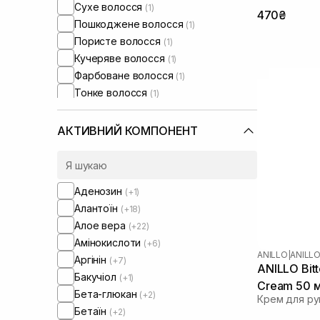
Сухе волосся
(1)
470₴
Пошкоджене волосся
(1)
Пористе волосся
(1)
Кучеряве волосся
(1)
Фарбоване волосся
(1)
Тонке волосся
(1)
Ламке волосся
(1)
Суха/зневоднена шкіра тіла
(7)
АКТИВНИЙ КОМПОНЕНТ
Чутлива шкіра тіла
(3)
Проблемна шкіра тіла
(2)
Аденозин
(+1)
Алантоїн
(+18)
Алое вера
(+22)
Амінокислоти
(+6)
ANILLO
|
ANILL
Аргінін
(+7)
ANILLO Bit
Бакучіол
(+1)
Cream 50 
Бета-глюкан
(+2)
Крем для ру
Бетаїн
(+2)