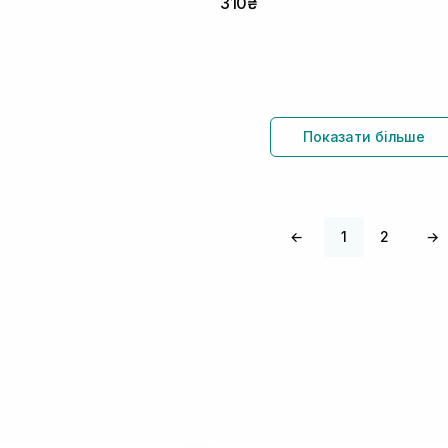
310₴
Показати більше
←
1
2
→