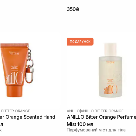
350₴
ПОДАРУНОК
O BITTER ORANGE
ANILLO
|
ANILLO BITTER ORANGE
ter Orange Scented Hand
ANILLO Bitter Orange Perfum
мл
Mist 100 мл
к
Парфумований міст для тіла