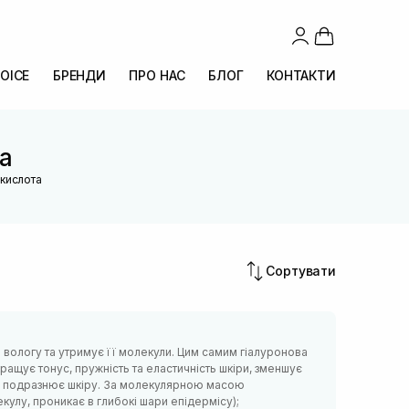
OICE
БРЕНДИ
ПРО НАС
БЛОГ
КОНТАКТИ
та
 кислота
Сортувати
 вологу та утримує її молекули. Цим самим гіалуронова
ращує тонус, пружність та еластичність шкіри, зменшує
не подразнює шкіру. За молекулярною масою
улу, проникає в глибокі шари епідермісу);