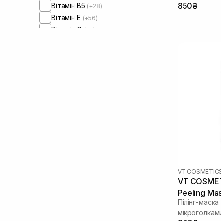
850₴
Вітамін B5
(+28)
Вітамін Е
(+56)
Вітамін C
(+4)
Вітамін U
(+1)
Волюфілін
(+2)
Гамамеліс
(+27)
Гіалуронова кислота
Гідролізований кератин
(+1)
Гідролізований шовк
(+1)
Гліцерин
(+32)
Гліколева кислота
(+17)
Глюконолактон
(+1)
Глутатіон
(+2)
Діоксид титану
(+3)
Екстракт інжиру
VT COSMETIC
(+4)
VT COSMETI
Екстракт календули
(+2)
Peeling Ma
Екстракт камелії
(+1)
Пілінг-маска
Екстракт кори білої верби
(+1)
мікроголкам
Екстракт лаванди
(+1)