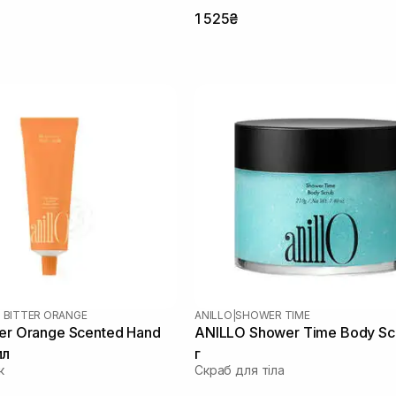
1 525₴
O BITTER ORANGE
ANILLO
|
SHOWER TIME
ter Orange Scented Hand
ANILLO Shower Time Body Sc
мл
г
к
Скраб для тіла