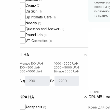
середньом
Crumb
(2)
епідермісу
Cu Skin
кислотою 
(1)
та сухим,
Lip Intimate Care
(1)
Needly
(1)
Question and Answer
(3)
Round Lab
(1)
VT Cosmetics
(1)
ЦІНА
Менше 100 UAH
1000 – 2000 UAH
100 – 500 UAH
2000 – 5000 UAH
500 – 1000 UAH
Більше 5000 UAH
Від
До
CRUMB
CRUMB Leat
КРАЇНА
Австралія
Крем для ру
(1)