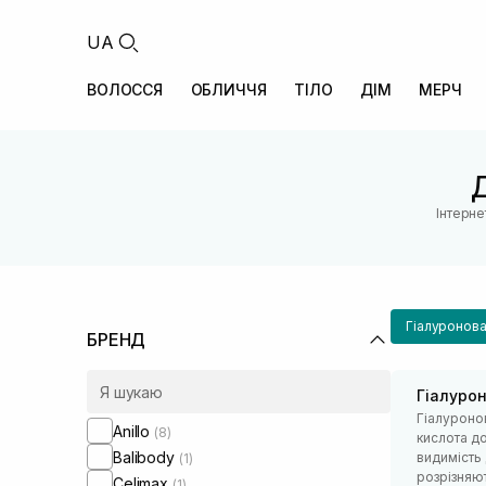
UA
ВОЛОССЯ
ОБЛИЧЧЯ
ТІЛО
ДІМ
МЕРЧ
Д
Інтерне
Гіалуронова
БРЕНД
Гіалуро
Гіалуроно
Anillo
(8)
кислота до
Balibody
видимість
(1)
розрізняют
Celimax
(1)