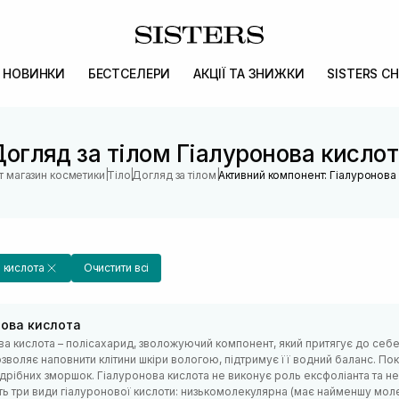
НОВИНКИ
БЕСТСЕЛЕРИ
АКЦІЇ ТА ЗНИЖКИ
SISTERS CH
огляд за тілом Гіалуронова кисло
|
|
|
т магазин косметики
Тіло
Догляд за тілом
Активний компонент: Гіалуронова
 кислота
Очистити всі
нова кислота
ва кислота – полісахарид, зволожуючий компонент, який притягує до себе
зволяє наповнити клітини шкіри вологою, підтримує її водний баланс. Пок
 дрібних зморшок. Гіалуронова кислота не виконує роль ексфоліанта та 
ь три види гіалуронової кислоти: низькомолекулярна (має найменшу молек