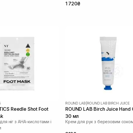
1 720₴
S
ROUND LAB
|
ROUND LAB BIRCH JUICE
CS Reedle Shot Foot
ROUND LAB Birch Juice Hand
sk
30 мл
 для ніг з AHA-кислотами і
Крем для рук з березовим соко
и