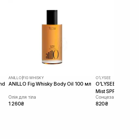
ANILLO
|
FIG WHISKY
O’LYSEE
nd
ANILLO Fig Whisky Body Oil 100 мл
O’LYSEE Very High
Mist SPF 50+ 150 
Олія для тіла
Cонцезахисний спр
1 260₴
820₴