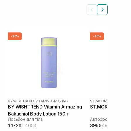
-20%
-20%
BY WISHTREND
|
VITAMIN A-MAZING
ST.MORIZ
BY WISHTREND Vitamin A-mazing
ST.MORIZ Pro Med
Bakuchiol Body Lotion 150 г
Лосьйон для тіла
Автобронзат-мус
1 172₴
1 465₴
396₴
495₴