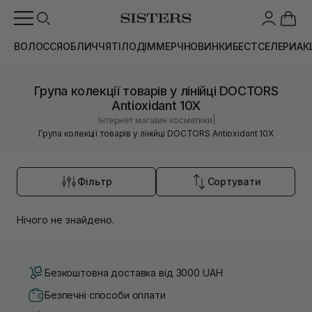
ВОЛОССЯ
ОБЛИЧЧЯ
ТІЛО
ДІМ
МЕРЧ
НОВИНКИ
БЕСТСЕЛЕРИ
АК
Група колекції товарів у лінійці DOCTORS
Antioxidant 10X
|
Інтернет магазин косметики
Група колекції товарів у лінійці DOCTORS Antioxidant 10X
Фільтр
Сортувати
Нічого не знайдено.
Безкоштовна доставка від 3000 UAH
Безпечні способи оплати