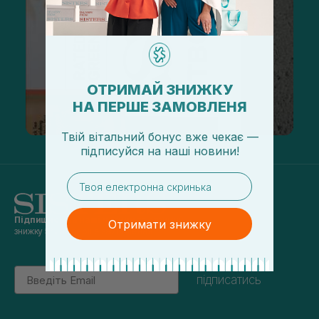
ОТРИМАЙ ЗНИЖКУ
НА ПЕРШЕ ЗАМОВЛЕНЯ
Твій вітальний бонус вже чекає —
підписуйся
на
наші новини!
email
Підпишись на наші новини
та отримуй
Отримати знижку
знижку 5% на перше замовлення
Email
підписатись