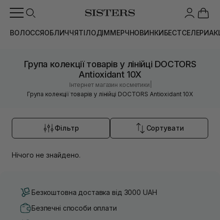
ВОЛОССЯ
ОБЛИЧЧЯ
ТІЛО
ДІМ
МЕРЧ
НОВИНКИ
БЕСТСЕЛЕРИ
АК
Група колекції товарів у лінійці DOCTORS
Antioxidant 10X
|
Інтернет магазин косметики
Група колекції товарів у лінійці DOCTORS Antioxidant 10X
Фільтр
Сортувати
Нічого не знайдено.
Безкоштовна доставка від 3000 UAH
Безпечні способи оплати