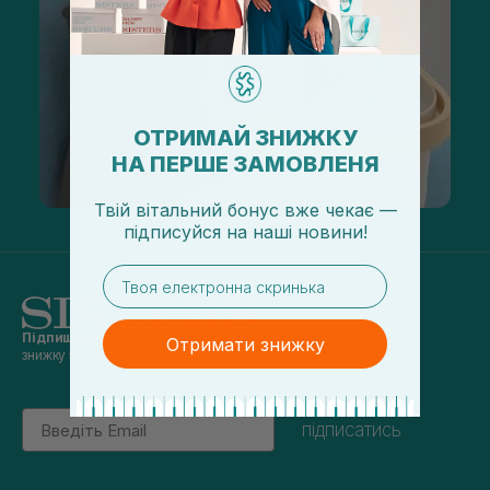
ОТРИМАЙ ЗНИЖКУ
НА ПЕРШЕ ЗАМОВЛЕНЯ
Твій вітальний бонус вже чекає —
підписуйся
на
наші новини!
email
Підпишись на наші новини
та отримуй
Отримати знижку
знижку 5% на перше замовлення
Email
підписатись