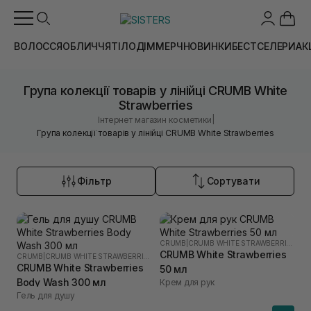
ВОЛОССЯ
ОБЛИЧЧЯ
ТІЛО
ДІМ
МЕРЧ
НОВИНКИ
БЕСТСЕЛЕРИ
АК
Група колекції товарів у лінійці CRUMB White
Strawberries
|
Інтернет магазин косметики
Група колекції товарів у лінійці CRUMB White Strawberries
Фільтр
Сортувати
CRUMB
|
CRUMB WHITE STRAWBERRIES
CRUMB White Strawberries
CRUMB
|
CRUMB WHITE STRAWBERRIES
CRUMB White Strawberries
50 мл
Body Wash 300 мл
Крем для рук
Гель для душу