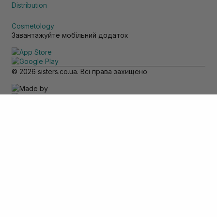
Distribution
Cosmetology
Завантажуйте мобільний додаток
© 2026 sisters.co.ua. Всі права захищено
Зверніть увагу
Товар доступний тільки для самовивозу
Додати в кошик
Скасувати
Вхід