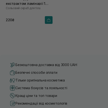
екстрактом ламінарії 1
Сольовий скраб для тіла
саше х 60 г
220₴
Безкоштовна доставка від 3000 UAH
Безпечні способи оплати
Тільки оригінальна косметика
Система бонусів та лояльності
Кращі ціни та топ товари
Рекомендації від косметологів