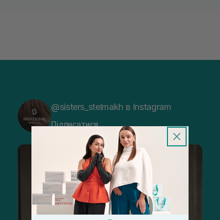
@sisters_stelmakh в Instagram
Підписатися