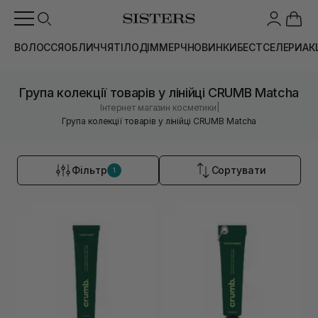
ВОЛОССЯ
ОБЛИЧЧЯ
ТІЛО
ДІМ
МЕРЧ
НОВИНКИ
БЕСТСЕЛЕРИ
АК
Група колекції товарів у лінійці CRUMB Matcha
|
Інтернет магазин косметики
Група колекції товарів у лінійці CRUMB Matcha
Фільтр
Сортувати
1