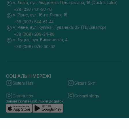
м. Львів, вул. Академіка Підстригача, 1В (Duck's Lake)
+38 (097) 101-97-16
м. Рівне, вул. 16-го Липня, 15
+38 (097) 544-61-44
м. Рівне, вул. Кулика і Гудачека, 23 (ТЦ Екватор)
+38 (068) 209-34-88
м. Луцьк, вул. Винниченка, 4
+38 (098) 076-60-62
СОЦІАЛЬНІ МЕРЕЖІ
Sisters Hair
Sisters Skin
Distribution
Cosmetology
Завантажуйте мобільний додаток