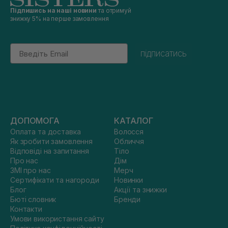
Підпишись на наші новини
та отримуй
знижку 5% на перше замовлення
Email
підписатись
ДОПОМОГА
КАТАЛОГ
Оплата та доставка
Волосся
Як зробити замовлення
Обличчя
Відповіді на запитання
Тіло
Про нас
Дім
ЗМІ про нас
Мерч
Сертифікати та нагороди
Новинки
Блог
Акції та знижки
Бюті словник
Бренди
Контакти
Умови використання сайту