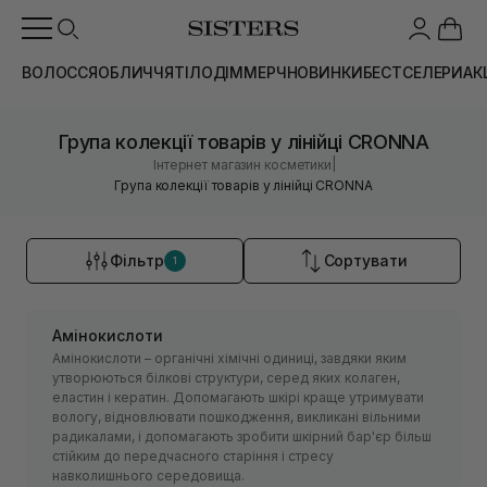
ВОЛОССЯ
ОБЛИЧЧЯ
ТІЛО
ДІМ
МЕРЧ
НОВИНКИ
БЕСТСЕЛЕРИ
АК
Група колекції товарів у лінійці CRONNA
|
Інтернет магазин косметики
Група колекції товарів у лінійці CRONNA
Фільтр
Сортувати
1
Амінокислоти
Амінокислоти – органічні хімічні одиниці, завдяки яким
утворюються білкові структури, серед яких колаген,
еластин і кератин. Допомагають шкірі краще утримувати
вологу, відновлювати пошкодження, викликані вільними
радикалами, і допомагають зробити шкірний бар'єр більш
стійким до передчасного старіння і стресу
навколишнього середовища.