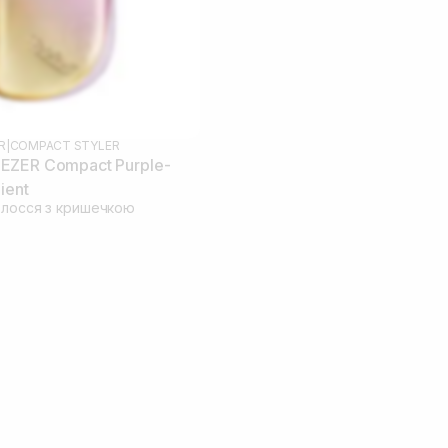
R
|
COMPACT STYLER
EZER Compact Purple-
ient
олосся з кришечкою