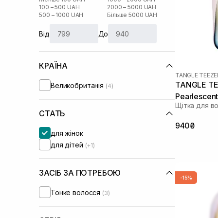
100 – 500 UAH
2000 – 5000 UAH
500 – 1000 UAH
Більше 5000 UAH
Від
До
КРАЇНА
TANGLE TEEZE
TANGLE TE
Великобританія
(4)
Pearlescent
Щітка для в
СТАТЬ
940₴
для жінок
для дітей
(+1)
ЗАСІБ ЗА ПОТРЕБОЮ
-15%
Тонке волосся
(3)