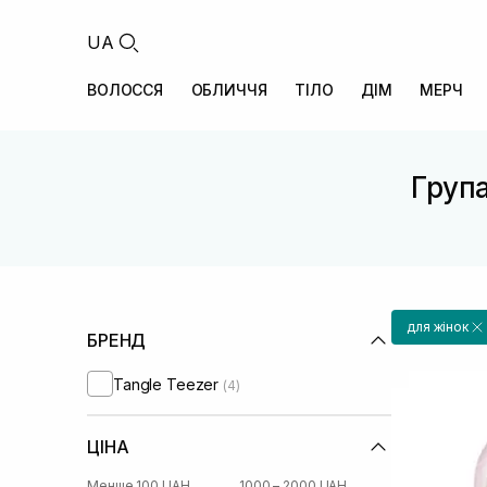
UA
ВОЛОССЯ
ОБЛИЧЧЯ
ТІЛО
ДІМ
МЕРЧ
Група
для жінок
БРЕНД
Tangle Teezer
(4)
ЦІНА
Менше 100 UAH
1000 – 2000 UAH