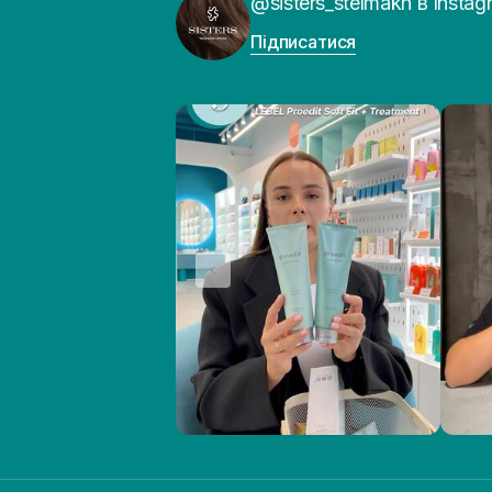
@sisters_stelmakh в Instag
Підписатися