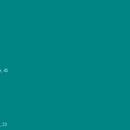
и, 45
, 23