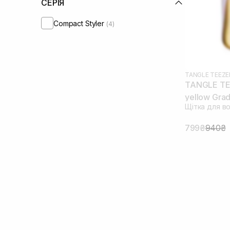
СЕРІЯ
Compact Styler
(4)
TANGLE TEEZE
TANGLE TE
yellow Grad
Щітка для в
799₴
940₴