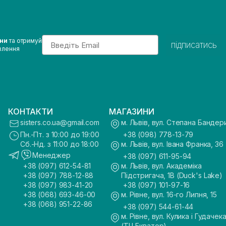
Email
ини
та отримуй
підписатись
влення
КОНТАКТИ
МАГАЗИНИ
sisters.co.ua@gmail.com
м. Львів, вул. Степана Бандер
Пн.-Пт. з 10:00 до 19:00
+38 (098) 778-13-79
Сб.-Нд. з 11:00 до 18:00
м. Львів, вул. Івана Франка, 36
Менеджер
+38 (097) 611-95-94
+38 (097) 612-54-81
м. Львів, вул. Академіка
+38 (097) 788-12-88
Підстригача, 1В (Duck's Lake)
+38 (097) 983-41-20
+38 (097) 101-97-16
+38 (068) 693-46-00
м. Рівне, вул. 16-го Липня, 15
+38 (068) 951-22-86
+38 (097) 544-61-44
м. Рівне, вул. Кулика і Гудачека
(ТЦ Екватор)