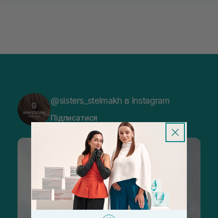
@sisters_stelmakh в Instagram
Підписатися