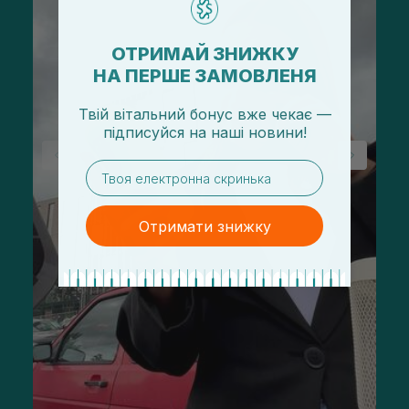
ОТРИМАЙ ЗНИЖКУ
НА ПЕРШЕ ЗАМОВЛЕНЯ
Твій вітальний бонус вже чекає —
підписуйся
на
наші новини!
email
Отримати знижку