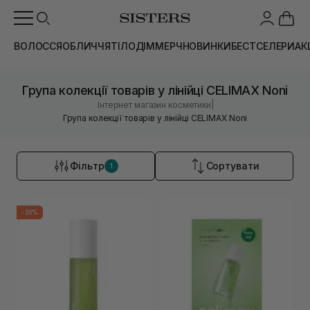
ВОЛОССЯ
ОБЛИЧЧЯ
ТІЛО
ДІМ
МЕРЧ
НОВИНКИ
БЕСТСЕЛЕРИ
АК
Група колекції товарів у лінійці CELIMAX Noni
|
Інтернет магазин косметики
Група колекції товарів у лінійці CELIMAX Noni
Фільтр
Сортувати
1
-20%