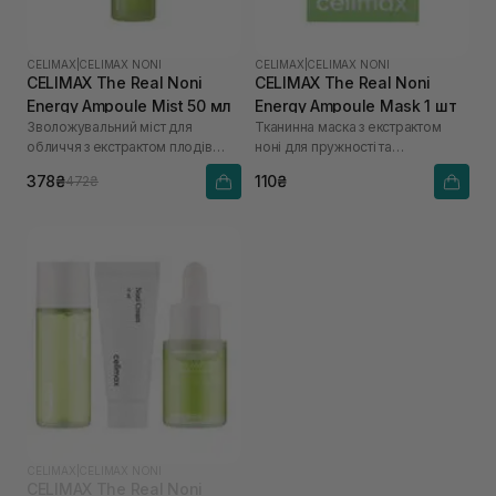
CELIMAX
|
CELIMAX NONI
CELIMAX
|
CELIMAX NONI
CELIMAX The Real Noni
CELIMAX The Real Noni
Energy Ampoule Mist 50 мл
Energy Ampoule Mask 1 шт
Зволожувальний міст для
Тканинна маска з екстрактом
обличчя з екстрактом плодів
ноні для пружності та
ноні
відновлення шкіри
378₴
110₴
472₴
CELIMAX
|
CELIMAX NONI
CELIMAX The Real Noni