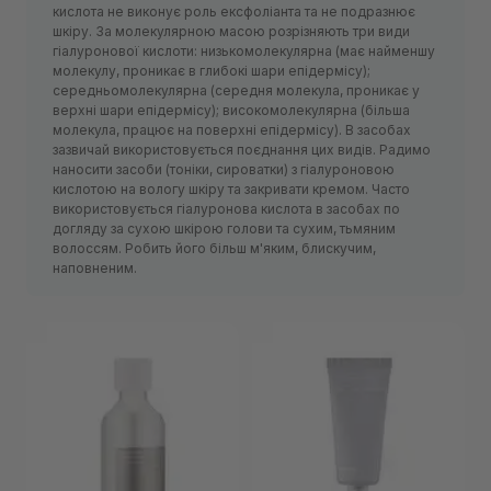
кислота не виконує роль ексфоліанта та не подразнює
шкіру. За молекулярною масою розрізняють три види
гіалуронової кислоти: низькомолекулярна (має найменшу
молекулу, проникає в глибокі шари епідермісу);
середньомолекулярна (середня молекула, проникає у
верхні шари епідермісу); високомолекулярна (більша
молекула, працює на поверхні епідермісу). В засобах
зазвичай використовується поєднання цих видів. Радимо
наносити засоби (тоніки, сироватки) з гіалуроновою
кислотою на вологу шкіру та закривати кремом. Часто
використовується гіалуронова кислота в засобах по
догляду за сухою шкірою голови та сухим, тьмяним
волоссям. Робить його більш м'яким, блискучим,
наповненим.