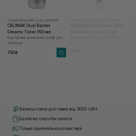
CELIMAX
|
CELIMAX DUAL BARRIER
CELIMAX
|
CELIMAX DUAL BARRIER
CELIMAX Dual Barrier
CELIMAX Dual Barrier Skin
Creamy Toner 150 мл
Wearable Cream 50 мл
Бар'єрний кремовий тонер для
Барʼєрний крем для обличчя
обличчя
760₴
750₴
Безкоштовна доставка від 3000 UAH
Безпечні способи оплати
Тільки оригінальна косметика