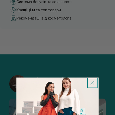
Система бонусів та лояльності
Кращі ціни та топ товари
Рекомендації від косметологів
@sisters_stelmakh в Instagram
Підписатися