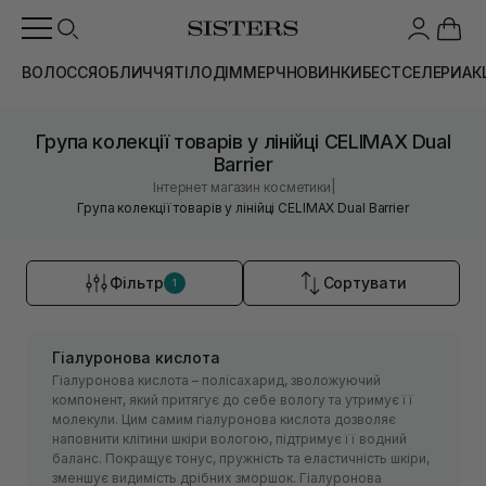
ВОЛОССЯ
ОБЛИЧЧЯ
ТІЛО
ДІМ
МЕРЧ
НОВИНКИ
БЕСТСЕЛЕРИ
АК
Група колекції товарів у лінійці CELIMAX Dual
Barrier
|
Інтернет магазин косметики
Група колекції товарів у лінійці CELIMAX Dual Barrier
Фільтр
Сортувати
1
Гіалуронова кислота
Гіалуронова кислота – полісахарид, зволожуючий
компонент, який притягує до себе вологу та утримує її
молекули. Цим самим гіалуронова кислота дозволяє
наповнити клітини шкіри вологою, підтримує її водний
баланс. Покращує тонус, пружність та еластичність шкіри,
зменшує видимість дрібних зморшок. Гіалуронова