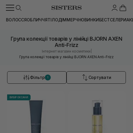
ВОЛОССЯ
ОБЛИЧЧЯ
ТІЛО
ДІМ
МЕРЧ
НОВИНКИ
БЕСТСЕЛЕРИ
АК
Група колекції товарів у лінійці BJORN AXEN
Anti-Frizz
|
Інтернет магазин косметики
Група колекції товарів у лінійці BJORN AXEN Anti-Frizz
Фільтр
Сортувати
1
ВИБІР ОКСАНИ