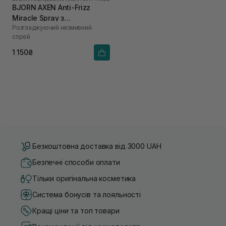
BJORN AXEN Anti-Frizz
Miracle Spray з
Розгладжуючий незмивний
термозахистом до 220°C
спрей
для всіх типів волосся 150
мл
1 150₴
Безкоштовна доставка від 3000 UAH
Безпечні способи оплати
Тільки оригінальна косметика
Система бонусів та лояльності
Кращі ціни та топ товари