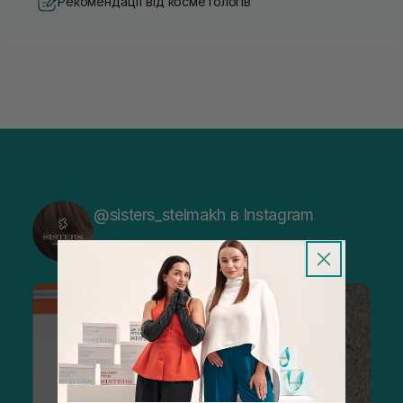
Рекомендації від косметологів
@sisters_stelmakh в Instagram
Підписатися