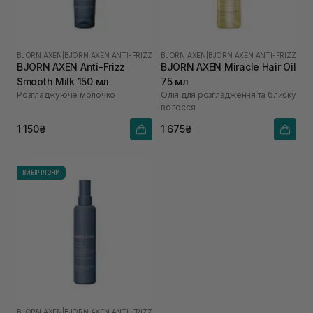
BJORN AXEN
|
BJORN AXEN ANTI-FRIZZ
BJORN AXEN
|
BJORN AXEN ANTI-FRIZZ
BJORN AXEN Anti-Frizz
BJORN AXEN Miracle Hair Oil
Smooth Milk 150 мл
75 мл
Розгладжуюче молочко
Oлія для розгладження та блиску
волосся
1 150₴
1 675₴
ВИБІР ІЛОНИ
BJORN AXEN
|
BJORN AXEN ANTI-FRIZZ