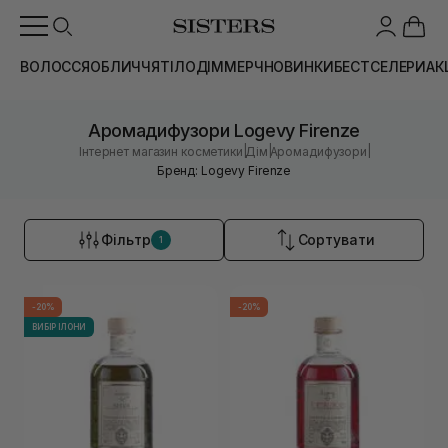
ВОЛОССЯ
ОБЛИЧЧЯ
ТІЛО
ДІМ
МЕРЧ
НОВИНКИ
БЕСТСЕЛЕРИ
АК
Аромадифузори Logevy Firenze
|
|
|
Інтернет магазин косметики
Дім
Аромадифузори
Бренд: Logevy Firenze
Фільтр
Сортувати
1
-20%
-20%
ВИБІР ІЛОНИ