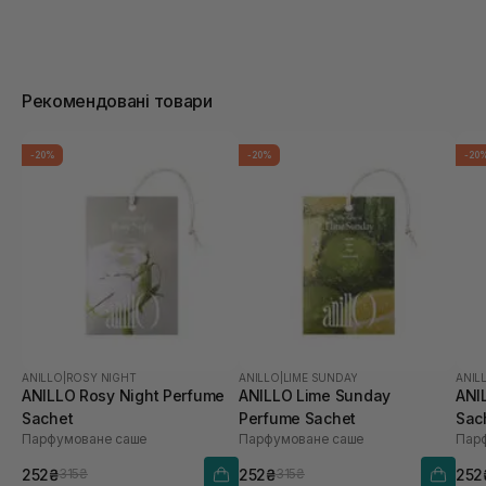
Рекомендовані товари
-20%
-20%
-20
ANILLO
|
ROSY NIGHT
ANILLO
|
LIME SUNDAY
ANIL
ANILLO Rosy Night Perfume
ANILLO Lime Sunday
ANI
Sachet
Perfume Sachet
Sac
Парфумоване саше
Парфумоване саше
Пар
252₴
252₴
252
315₴
315₴