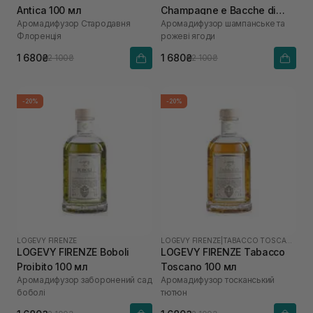
Antica 100 мл
Champagne e Bacche di
Аромадифузор Стародавня
Аромадифузор шампанське та
Rosa 100 мл
Флоренція
рожеві ягоди
1 680₴
1 680₴
2 100₴
2 100₴
-20%
-20%
LOGEVY FIRENZE
LOGEVY FIRENZE
|
TABACCO TOSCANO
LOGEVY FIRENZE Boboli
LOGEVY FIRENZE Tabacco
Proibito 100 мл
Toscano 100 мл
Аромадифузор заборонений сад
Аромадифузор тосканський
боболі
тютюн