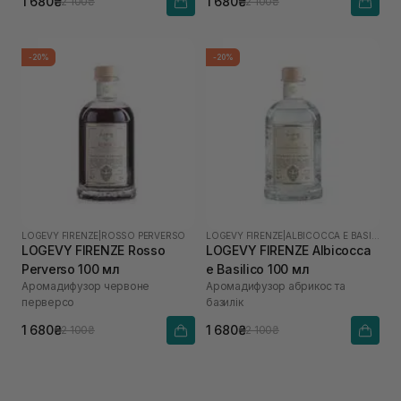
1 680₴
1 680₴
2 100₴
2 100₴
-20%
-20%
LOGEVY FIRENZE
|
ROSSO PERVERSO
LOGEVY FIRENZE
|
ALBICOCCA E BASILICO
LOGEVY FIRENZE Rosso
LOGEVY FIRENZE Albicocca
Perverso 100 мл
e Basilico 100 мл
Аромадифузор червоне
Аромадифузор абрикос та
перверсо
базилік
1 680₴
1 680₴
2 100₴
2 100₴