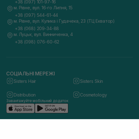
+38 (097) 101-97-16
м. Рівне, вул. 16-го Липня, 15
+38 (097) 544-61-44
м. Рівне, вул. Кулика і Гудачека, 23 (ТЦ Екватор)
+38 (068) 209-34-88
м. Луцьк, вул. Винниченка, 4
+38 (098) 076-60-62
СОЦІАЛЬНІ МЕРЕЖІ
Sisters Hair
Sisters Skin
Distribution
Cosmetology
Завантажуйте мобільний додаток