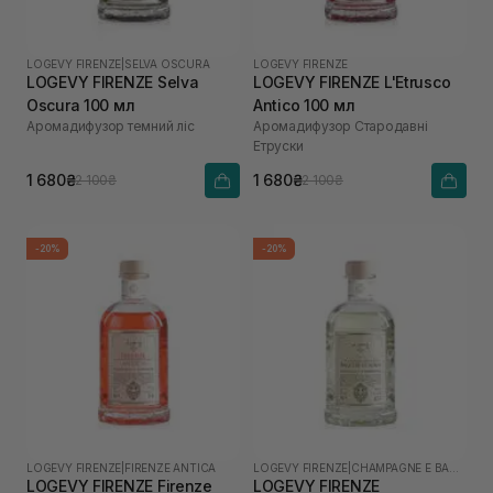
LOGEVY FIRENZE
|
SELVA OSCURA
LOGEVY FIRENZE
LOGEVY FIRENZE Selva
LOGEVY FIRENZE L'Etrusco
Oscura 100 мл
Antico 100 мл
Аромадифузор темний ліс
Аромадифузор Стародавні
Етруски
1 680₴
1 680₴
2 100₴
2 100₴
-20%
-20%
LOGEVY FIRENZE
|
FIRENZE ANTICA
LOGEVY FIRENZE
|
CHAMPAGNE E BACCHE DI ROSA
LOGEVY FIRENZE Firenze
LOGEVY FIRENZE