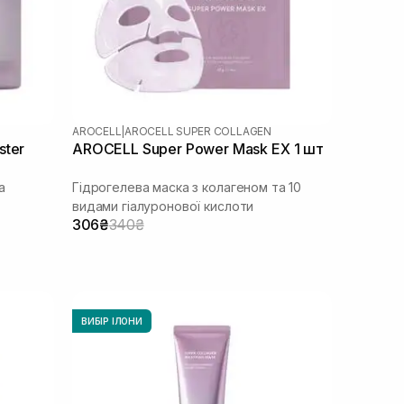
AROCELL
|
AROCELL SUPER COLLAGEN
ster
AROCELL Super Power Mask EX 1 шт
а
Гідрогелева маска з колагеном та 10
видами гіалуронової кислоти
306₴
340₴
ВИБІР ІЛОНИ