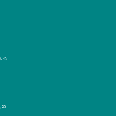
и, 45
, 23