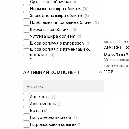
Суха шкіра обличчя
(10)
Нормальна шкіра обличчя
(10)
Зневоднена шкіра обличчя
(6)
Проблемна шкіра /акне обличчя
(2)
Вікова шкіра обличчя
(8)
Чутлива шкіра обличчя
(3)
AROCELL
|
AROC
Шкіра обличчя з куперозом
(1)
AROCELL Su
Шкіра обличчя з пігментацією/
Mask 1 шт* 
постакне
(3)
Маска-плівк
Шкіра обличчя з розширеними
порами
зволоження 
(2)
Шкіра обличчя з порушеним
110₴
АКТИВНИЙ КОМПОНЕНТ
барʼєром
(5)
Шкіра обличчя з порушеним
мікробіомом
(4)
Алое вера
(1)
Амінокислоти
(1)
Бетаїн
(3)
Гіалуронова кислота
(6)
Гідролізований колаген
(1)