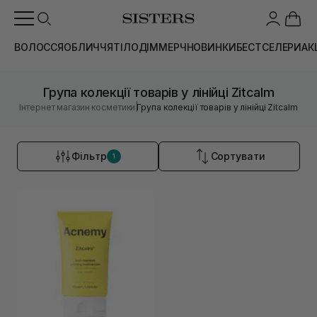
ВОЛОССЯ
ОБЛИЧЧЯ
ТІЛО
ДІМ
МЕРЧ
НОВИНКИ
БЕСТСЕЛЕРИ
АК
Група колекції товарів у лінійці Zitcalm
|
Інтернет магазин косметики
Група колекції товарів у лінійці Zitcalm
Фільтр
Сортувати
1