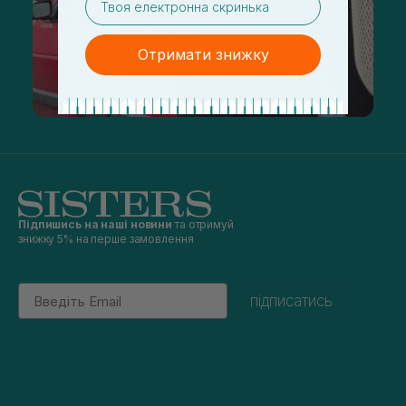
Отримати знижку
Підпишись на наші новини
та отримуй
знижку 5% на перше замовлення
Email
підписатись