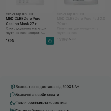
MEDICUBE
|
ZERO LINE
MEDICUBE
|
ZERO LINE
MEDICUBE Zero Pore
MEDICUBE Zero Pore Pad 2.0
Cooling Mask 27 г
70 шт
Охолоджувальна маска для
Пілінг-пади для очищення та
звуження пор і контролю
звуження пор
жирності шкіри
1 318₴
1 550₴
189₴
Безкоштовна доставка від 3000 UAH
Безпечні способи оплати
Тільки оригінальна косметика
Система бонусів та лояльності