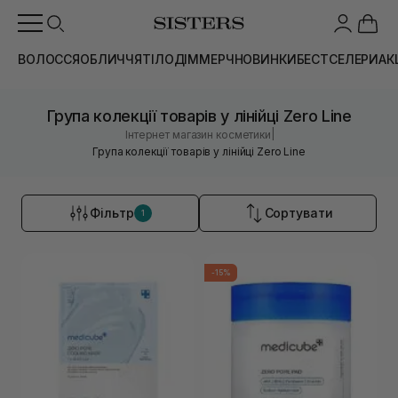
ВОЛОССЯ
ОБЛИЧЧЯ
ТІЛО
ДІМ
МЕРЧ
НОВИНКИ
БЕСТСЕЛЕРИ
АК
Група колекції товарів у лінійці Zero Line
|
Інтернет магазин косметики
Група колекції товарів у лінійці Zero Line
Фільтр
Сортувати
1
-15%