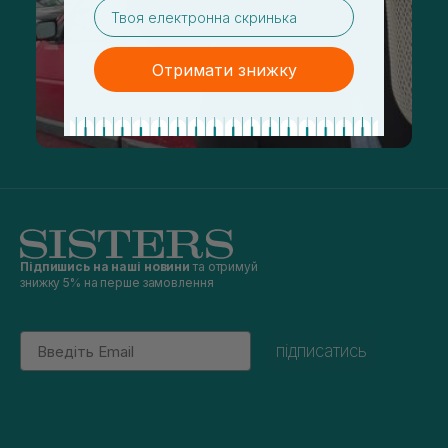
email
Отримати знижку
Підпишись на наші новини
та отримуй
знижку 5% на перше замовлення
Email
підписатись