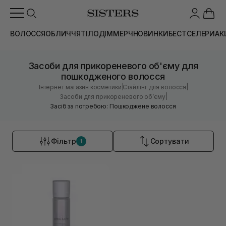
ВОЛОССЯ
ОБЛИЧЧЯ
ТІЛО
ДІМ
МЕРЧ
НОВИНКИ
БЕСТСЕЛЕРИ
АК
Засоби для прикореневого об'єму для
пошкодженого волосся
|
|
Інтернет магазин косметики
Стайлінг для волосся
|
Засоби для прикореневого обʼєму
Засіб за потребою: Пошкоджене волосся
Фільтр
Сортувати
1