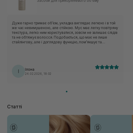
Засоби для прикореневого обʼєму
Дуже гарно тримає обʼєм, укладка виглядає легкою і в той
же час невимушеною, але стійкою. Мус має легку повітряну
текстура, легко ним користуватися, зовсім не залишає слідів
та не обтяжує волосся. Подобається, що має не лише
стайлінгову, але і доглядову функцію, помʼякшує та
зволожує пасма.
Ілона
І
24.02.2026, 18:02
Статті