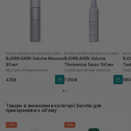
BJORN AXEN
|
BJORN AXEN VOLUMIZING
BJORN AXEN
|
BJORN AXEN VOLUMIZING
BJOR
BJORN AXEN Volume Mousse
BJORN AXEN Volume
BJO
80 мл
Thickening Spray 150 мл
Tex
Мус для об'єму волосся
Спрей для об'єму волосся
425₴
1 050₴
980
Товари зі знижками в категорії Засоби для
прикореневого обʼєму
-40%
-20%