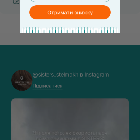
Рекомендації від косметологів
Отримати знижку
@sisters_stelmakh в Instagram
Підписатися