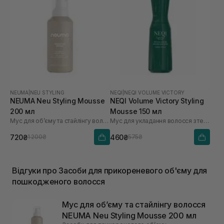
NEUMA
|
NEU STYLING
NEQI
|
NEQI VOLUME VICTORY
NEUMA Neu Styling Mousse
NEQI Volume Victory Styling
200 мл
Mousse 150 мл
Мус для обʼєму та стайлінгу волосся
Мус для укладання волосся з термозахистом
720₴
460₴
1 200₴
575₴
Відгуки про Засоби для прикореневого об'єму для
пошкодженого волосся
Мус для обʼєму та стайлінгу волосся
NEUMA Neu Styling Mousse 200 мл