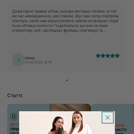
Дуже гарно тримає обʼєм, укладка виглядає легкою і в той
же час невимушеною, але стійкою. Мус має легку повітряну
текстура, легко ним користуватися, зовсім не залишає слідів
та не обтяжує волосся. Подобається, що має не лише
стайлінгову, але і доглядову функцію, помʼякшує та
зволожує пасма.
Ілона
І
24.02.2026, 18:02
Статті