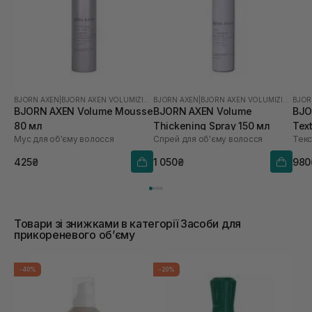
BJORN AXEN
|
BJORN AXEN VOLUMIZING
BJORN AXEN
|
BJORN AXEN VOLUMIZING
BJOR
BJORN AXEN Volume Mousse
BJORN AXEN Volume
BJO
80 мл
Thickening Spray 150 мл
Tex
Мус для об'єму волосся
Спрей для об'єму волосся
425₴
1 050₴
980
Товари зі знижками в категорії Засоби для
прикореневого обʼєму
-40%
-20%