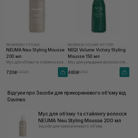
NEUMA
|
NEU STYLING
NEQI
|
NEQI VOLUME VICTORY
NEUMA Neu Styling Mousse
NEQI Volume Victory Styling
200 мл
Mousse 150 мл
Мус для обʼєму та стайлінгу волосся
Мус для укладання волосся з термозахистом
720₴
460₴
1 200₴
575₴
Відгуки про Засоби для прикореневого об'єму від
Davines
Мус для обʼєму та стайлінгу волосся
NEUMA Neu Styling Mousse 200 мл
Засоби для прикореневого обʼєму