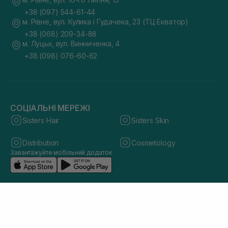
+38 (097) 544-61-44
м. Рівне, вул. Кулика і Гудачека, 23 (ТЦ Екватор)
+38 (068) 209-34-88
м. Луцьк, вул. Винниченка, 4
+38 (098) 076-60-62
СОЦІАЛЬНІ МЕРЕЖІ
Sisters Hair
Sisters Skin
Distribution
Cosmetology
Завантажуйте мобільний додаток
© 2026 sisters.co.ua. Всі права захищено