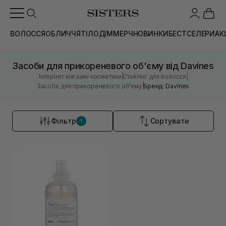
ВОЛОССЯ
ОБЛИЧЧЯ
ТІЛО
ДІМ
МЕРЧ
НОВИНКИ
БЕСТСЕЛЕРИ
АК
Засоби для прикореневого об'єму від Davines
|
|
Інтернет магазин косметики
Стайлінг для волосся
|
Засоби для прикореневого обʼєму
Бренд: Davines
Фільтр
Сортувати
1