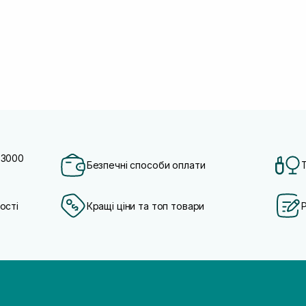
 3000
Безпечні способи оплати
ості
Кращі ціни та топ товари