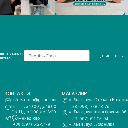
Email
ини
та отримуй
підписатись
влення
КОНТАКТИ
МАГАЗИНИ
sisters.co.ua@gmail.com
м. Львів, вул. Степана Бандер
Пн.-Пт. з 10:00 до 19:00
+38 (098) 778-13-79
Сб.-Нд. з 11:00 до 18:00
м. Львів, вул. Івана Франка, 36
Менеджер
+38 (097) 611-95-94
+38 (097) 612-54-81
м. Львів, вул. Академіка