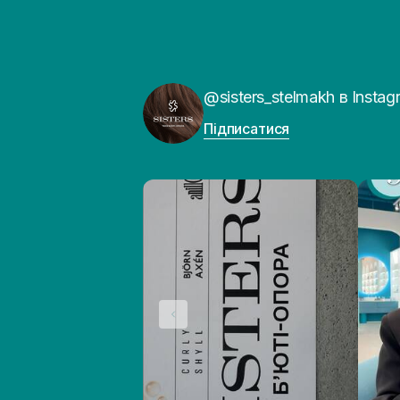
@sisters_stelmakh в Instag
Підписатися