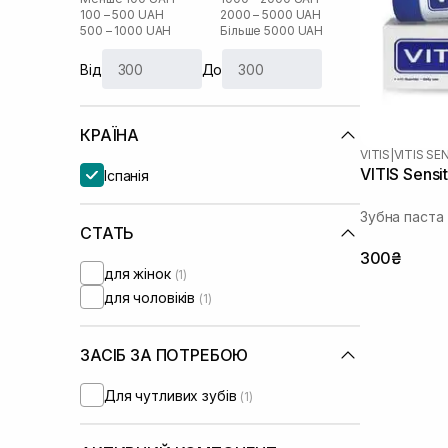
100 – 500 UAH
2000 – 5000 UAH
500 – 1000 UAH
Більше 5000 UAH
Від
До
КРАЇНА
VITIS
|
VITIS SE
VITIS Sensi
Іспанія
Зубна паста
СТАТЬ
300₴
для жінок
(1)
для чоловіків
(1)
ЗАСІБ ЗА ПОТРЕБОЮ
Для чутливих зубів
(1)