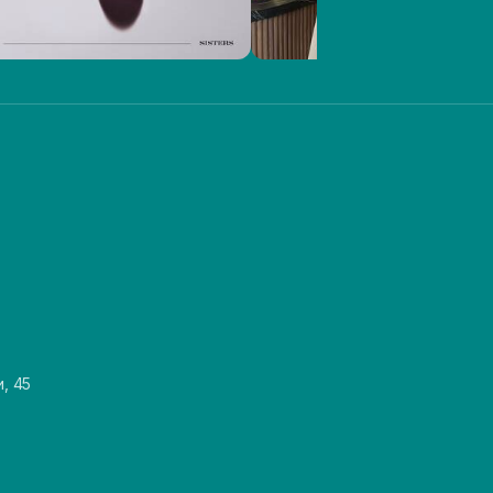
и, 45