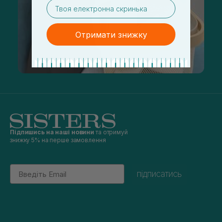
email
Отримати знижку
Підпишись на наші новини
та отримуй
знижку 5% на перше замовлення
Email
підписатись