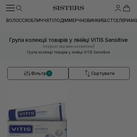
ВОЛОССЯ
ОБЛИЧЧЯ
ТІЛО
ДІМ
МЕРЧ
НОВИНКИ
БЕСТСЕЛЕРИ
АК
Група колекції товарів у лінійці VITIS Sensitive
|
Інтернет магазин косметики
Група колекції товарів у лінійці VITIS Sensitive
Фільтр
Сортувати
1