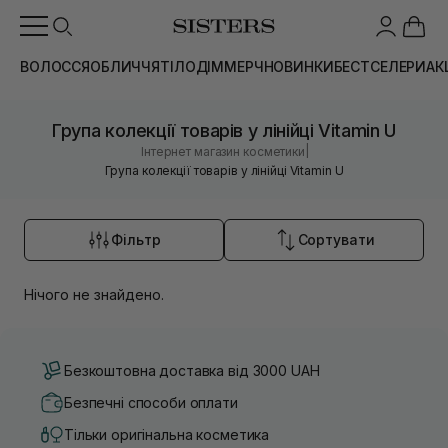
ВОЛОССЯ
ОБЛИЧЧЯ
ТІЛО
ДІМ
МЕРЧ
НОВИНКИ
БЕСТСЕЛЕРИ
АК
Група колекції товарів у лінійці Vitamin U
|
Інтернет магазин косметики
Група колекції товарів у лінійці Vitamin U
Фільтр
Сортувати
Нічого не знайдено.
Безкоштовна доставка від 3000 UAH
Безпечні способи оплати
Тільки оригінальна косметика