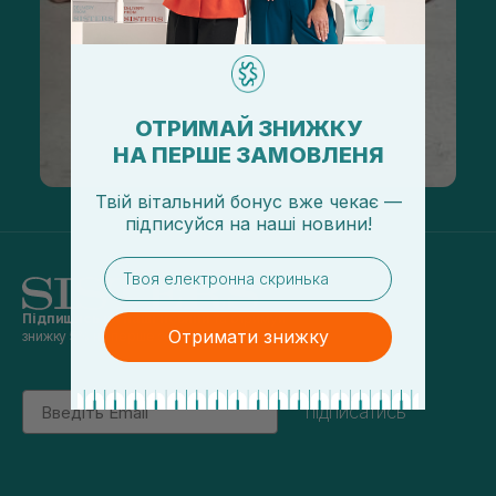
ОТРИМАЙ ЗНИЖКУ
НА ПЕРШЕ ЗАМОВЛЕНЯ
Твій вітальний бонус вже чекає —
підписуйся
на
наші новини!
email
Підпишись на наші новини
та отримуй
Отримати знижку
знижку 5% на перше замовлення
Email
підписатись