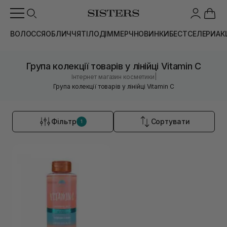
ВОЛОССЯ
ОБЛИЧЧЯ
ТІЛО
ДІМ
МЕРЧ
НОВИНКИ
БЕСТСЕЛЕРИ
АК
Група колекції товарів у лінійці Vitamin C
|
Інтернет магазин косметики
Група колекції товарів у лінійці Vitamin C
Фільтр
Сортувати
1