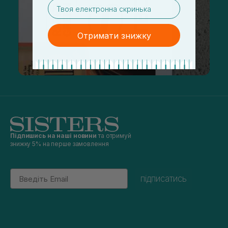
email
Отримати знижку
Підпишись на наші новини
та отримуй
знижку 5% на перше замовлення
Email
підписатись