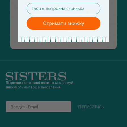
email
Отримати знижку
Підпишись на наші новини
та отримуй
знижку 5% на перше замовлення
Email
підписатись