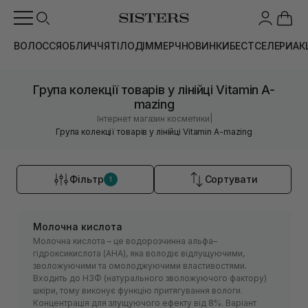
ВОЛОССЯ
ОБЛИЧЧЯ
ТІЛО
ДІМ
МЕРЧ
НОВИНКИ
БЕСТСЕЛЕРИ
АК
Група колекції товарів у лінійці Vitamin A-
mazing
|
Інтернет магазин косметики
Група колекції товарів у лінійці Vitamin A-mazing
Фільтр
Сортувати
1
Молочна кислота
Молочна кислота – це водорозчинна альфа–
гідроксикислота (АНА), яка володіє відлущуючими,
зволожуючими та омолоджуючими властивостями.
Входить до НЗФ (натурального зволожуючого фактору)
шкіри, тому виконує функцію притягування вологи.
Концентрація для злущуючого ефекту від 8%. Варіант