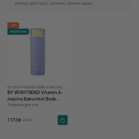
вибору для сухої, чутливої, вікової шкіри.
-20%
ВИБІР ІЛОНИ
BY WISHTREND
|
VITAMIN A-MAZING
BY WISHTREND Vitamin A-
mazing Bakuchiol Body
Лосьйон для тіла
Lotion 150 г
1 172₴
1 465₴