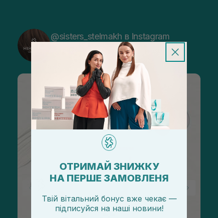
@sisters_stelmakh в Instagram
Підписатися
ОТРИМАЙ ЗНИЖКУ
НА ПЕРШЕ ЗАМОВЛЕНЯ
Твій вітальний бонус вже чекає —
підписуйся
на
наші новини!