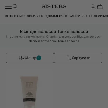
ВОЛОССЯ
ОБЛИЧЧЯ
ТІЛО
ДІМ
МЕРЧ
НОВИНКИ
БЕСТСЕЛЕРИ
АК
Віск для волосся Тонке волосся
|
|
|
Інтернет магазин косметики
Стайлінг для волосся
Віск для волосся
Засіб за потребою: Тонке волосся
Фільтр
Сортувати
1