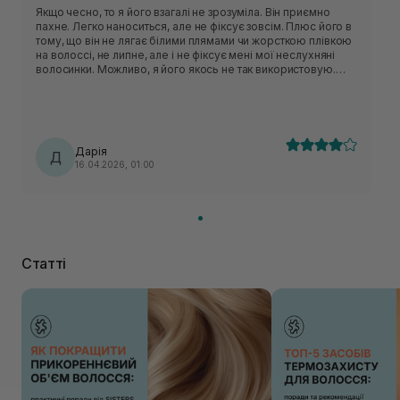
Якщо чесно, то я його взагалі не зрозуміла. Він приємно
пахне. Легко наноситься, але не фіксує зовсім. Плюс його в
тому, що він не лягає білими плямами чи жорсткою плівкою
на волоссі, не липне, але і не фіксує мені мої неслухняні
волосинки. Можливо, я його якось не так використовую.
Тому оцінку не занижуватиму. Але захвату від нього немає.
Дарія
Д
16.04.2026, 01:00
Статті