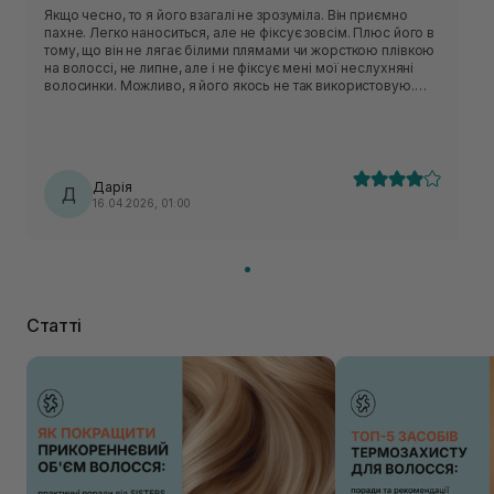
Якщо чесно, то я його взагалі не зрозуміла. Він приємно
пахне. Легко наноситься, але не фіксує зовсім. Плюс його в
тому, що він не лягає білими плямами чи жорсткою плівкою
на волоссі, не липне, але і не фіксує мені мої неслухняні
волосинки. Можливо, я його якось не так використовую.
Тому оцінку не занижуватиму. Але захвату від нього немає.
Дарія
Д
16.04.2026, 01:00
Статті