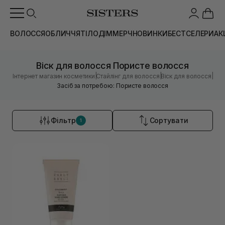
ВОЛОССЯ
ОБЛИЧЧЯ
ТІЛО
ДІМ
МЕРЧ
НОВИНКИ
БЕСТСЕЛЕРИ
АК
Віск для волосся Пористе волосся
|
|
|
Інтернет магазин косметики
Стайлінг для волосся
Віск для волосся
Засіб за потребою: Пористе волосся
Фільтр
Сортувати
1