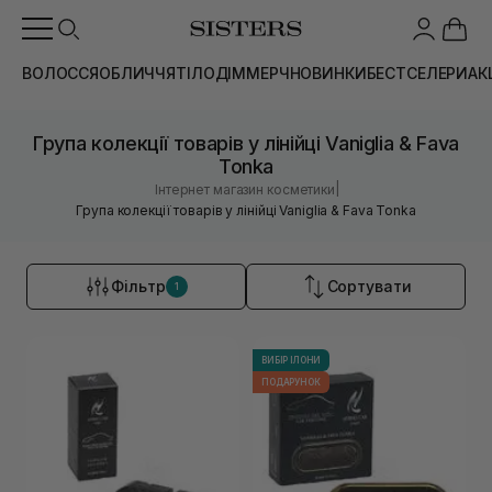
ВОЛОССЯ
ОБЛИЧЧЯ
ТІЛО
ДІМ
МЕРЧ
НОВИНКИ
БЕСТСЕЛЕРИ
АК
Група колекції товарів у лінійці Vaniglia & Fava
Tonka
|
Інтернет магазин косметики
Група колекції товарів у лінійці Vaniglia & Fava Tonka
Фільтр
Сортувати
1
ВИБІР ІЛОНИ
ПОДАРУНОК