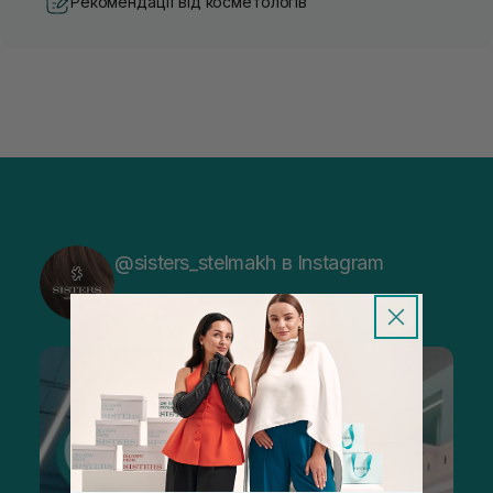
Рекомендації від косметологів
@sisters_stelmakh в Instagram
Підписатися