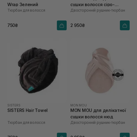
Wrap Зелений
сушки волосся сіро-
Тюрбан для волосся
Двосторонній рушник-тюрбан
бежевий
750₴
2 950₴
SISTERS
MON MOU
SISTERS Hair Towel
MON MOU для делікатної
сушки волосся нюд
Тюрбан для волосся
Двосторонній рушник-тюрбан