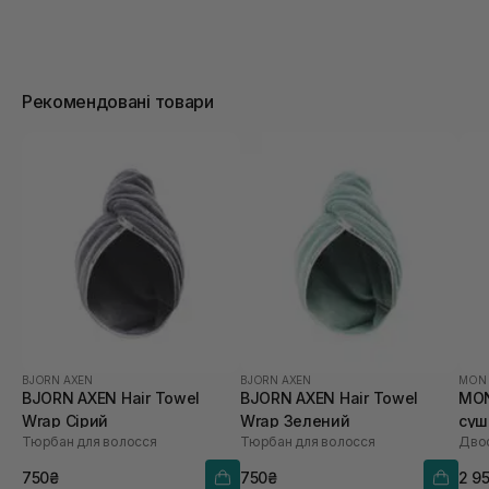
Рекомендовані товари
BJORN AXEN
BJORN AXEN
MON
BJORN AXEN Hair Towel
BJORN AXEN Hair Towel
MON
Wrap Сірий
Wrap Зелений
суш
Тюрбан для волосся
Тюрбан для волосся
Двос
750₴
750₴
2 9