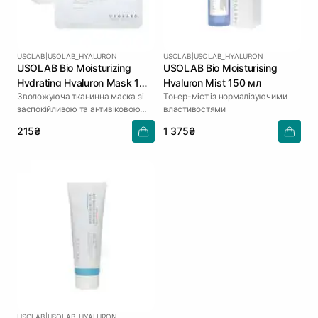
USOLAB
|
USOLAB_HYALURON
USOLAB
|
USOLAB_HYALURON
USOLAB Bio Moisturizing
USOLAB Bio Moisturising
Hydrating Hyaluron Mask 1
Hyaluron Mist 150 мл
Зволожуюча тканинна маска зі
Тонер-міст із нормалізуючими
шт
заспокійливою та антивіковою
властивостями
дією
215₴
1 375₴
USOLAB
|
USOLAB_HYALURON