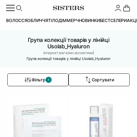
ВОЛОССЯ
ОБЛИЧЧЯ
ТІЛО
ДІМ
МЕРЧ
НОВИНКИ
БЕСТСЕЛЕРИ
АКЦ
Група колекції товарів у лінійці
Usolab_Hyaluron
|
Інтернет магазин косметики
Група колекції товарів у лінійці Usolab_Hyaluron
Фільтр
Сортувати
1