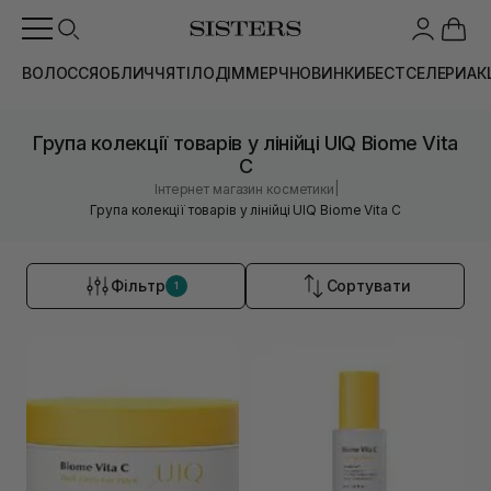
ВОЛОССЯ
ОБЛИЧЧЯ
ТІЛО
ДІМ
МЕРЧ
НОВИНКИ
БЕСТСЕЛЕРИ
АК
Група колекції товарів у лінійці UIQ Biome Vita
C
|
Інтернет магазин косметики
Група колекції товарів у лінійці UIQ Biome Vita C
Фільтр
Сортувати
1