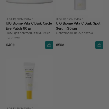
UIQ
|
UIQ BIOME VITA C
UIQ
|
UIQ BIOME VITA C
UIQ Biome Vita C Dark Circle
UIQ Biome Vita C Dark Spot
Eye Patch 60 шт
Serum 30 мл
Патчі для освітлення темних кіл
Освітлювальна сироватка
під очима
640₴
850₴
UIQ
|
UIQ BIOME VITA C