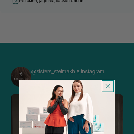
Рекомендації від косметологів
@sisters_stelmakh в Instagram
Підписатися