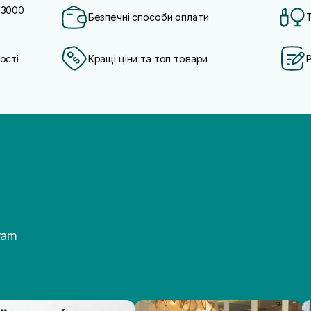
 3000
Безпечні способи оплати
ості
Кращі ціни та топ товари
ram