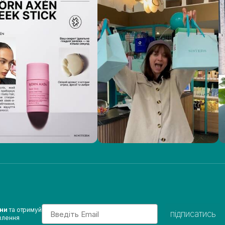
Email
ини
та отримуй
підписатись
влення