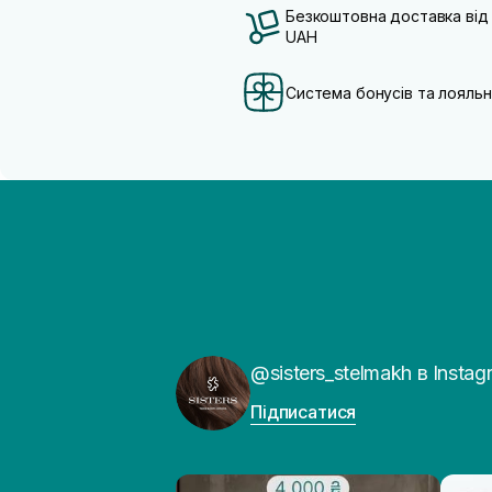
Безкоштовна доставка від
UAH
Система бонусів та лояльн
@sisters_stelmakh в Instag
Підписатися