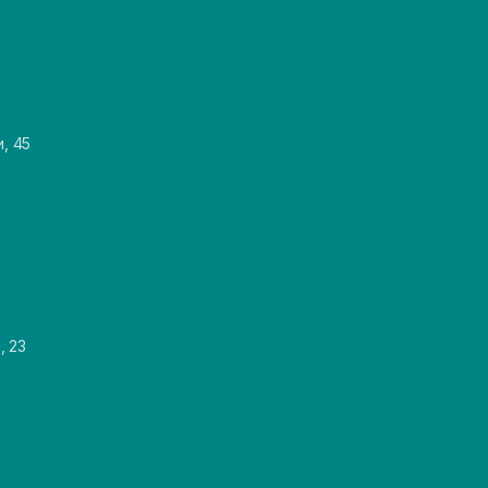
и, 45
, 23