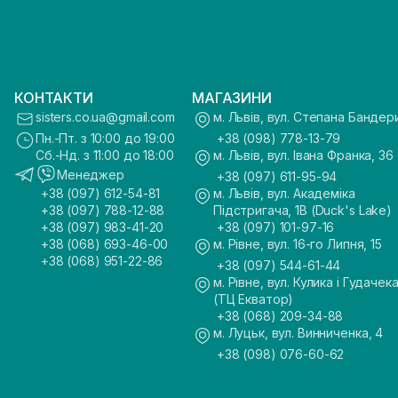
КОНТАКТИ
МАГАЗИНИ
sisters.co.ua@gmail.com
м. Львів, вул. Степана Бандер
Пн.-Пт. з 10:00 до 19:00
+38 (098) 778-13-79
Сб.-Нд. з 11:00 до 18:00
м. Львів, вул. Івана Франка, 36
Менеджер
+38 (097) 611-95-94
+38 (097) 612-54-81
м. Львів, вул. Академіка
+38 (097) 788-12-88
Підстригача, 1В (Duck's Lake)
+38 (097) 983-41-20
+38 (097) 101-97-16
+38 (068) 693-46-00
м. Рівне, вул. 16-го Липня, 15
+38 (068) 951-22-86
+38 (097) 544-61-44
м. Рівне, вул. Кулика і Гудачека
(ТЦ Екватор)
+38 (068) 209-34-88
м. Луцьк, вул. Винниченка, 4
+38 (098) 076-60-62