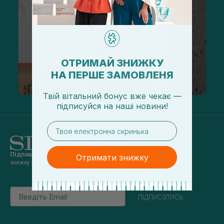
ОТРИМАЙ ЗНИЖКУ
НА ПЕРШЕ ЗАМОВЛЕНЯ
Твій вітальний бонус вже чекає —
підписуйся
на
наші новини!
email
Підпишись на наші новини
та отримуй
Отримати знижку
знижку 5% на перше замовлення
Email
підписатись