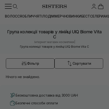
ВОЛОССЯ
ОБЛИЧЧЯ
ТІЛО
ДІМ
МЕРЧ
НОВИНКИ
БЕСТСЕЛЕРИ
АК
Група колекції товарів у лінійці UIQ Biome Vita
C
|
Інтернет магазин косметики
Група колекції товарів у лінійці UIQ Biome Vita C
Фільтр
Сортувати
Нічого не знайдено.
Безкоштовна доставка від 3000 UAH
Безпечні способи оплати