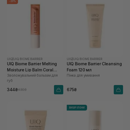
-20%
UIQ
|
UIQ BIOME BARRIER
UIQ
|
UIQ BIOME BARRIER
UIQ Biome Barrier Melting
UIQ Biome Barrier Cleansing
Moisture Lip Balm Coral
Foam 120 мл
Зволожувальний бальзам для
Пінка для умивання
Breeze 3,2 г
губ
344₴
675₴
430₴
ВИБІР ІЛОНИ