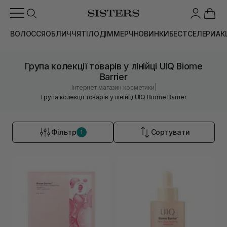
ВОЛОССЯ
ОБЛИЧЧЯ
ТІЛО
ДІМ
МЕРЧ
НОВИНКИ
БЕСТСЕЛЕРИ
АК
Група колекції товарів у лінійці UIQ Biome
Barrier
|
Інтернет магазин косметики
Група колекції товарів у лінійці UIQ Biome Barrier
Фільтр
Сортувати
1