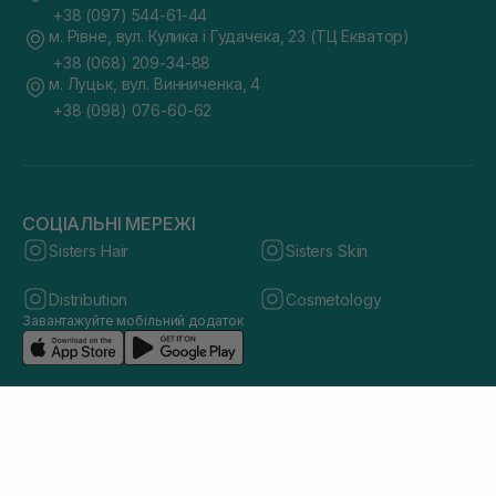
+38 (097) 544-61-44
м. Рівне, вул. Кулика і Гудачека, 23 (ТЦ Екватор)
+38 (068) 209-34-88
м. Луцьк, вул. Винниченка, 4
+38 (098) 076-60-62
СОЦІАЛЬНІ МЕРЕЖІ
Sisters Hair
Sisters Skin
Distribution
Cosmetology
Завантажуйте мобільний додаток
© 2026 sisters.co.ua. Всі права захищено