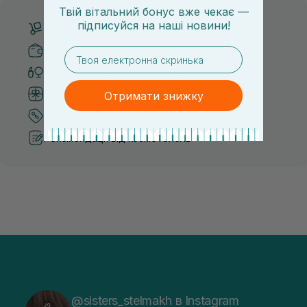
Твій вітальний бонус вже чекає —
підписуйся
на
наші новини!
Безкоштовна доставка від 3000 UAH
Безпечні способи оплати
email
Тільки оригінальна косметика
Система бонусів та лояльності
Отримати знижку
Кращі ціни та топ товари
Рекомендації від косметологів
@sisters_stelmakh в Instagram