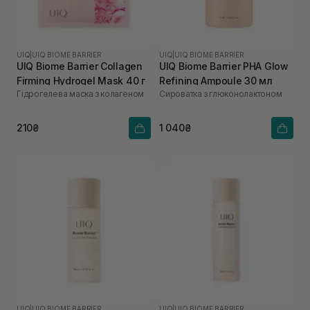
UIQ
|
UIQ BIOME BARRIER
UIQ
|
UIQ BIOME BARRIER
UIQ Biome Barrier Collagen
UIQ Biome Barrier PHA Glow
Firming Hydrogel Mask 40 г
Refining Ampoule 30 мл
Гідрогелева маска з колагеном
Cироватка з глюконолактоном
210₴
1 040₴
UIQ
|
UIQ BIOME BARRIER
UIQ
|
UIQ BIOME BARRIER