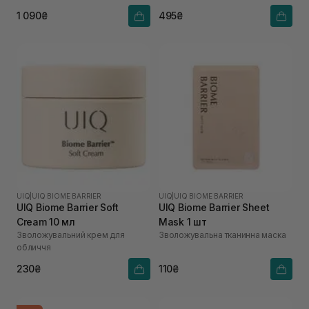
1 090₴
495₴
UIQ
|
UIQ BIOME BARRIER
UIQ
|
UIQ BIOME BARRIER
UIQ Biome Barrier Soft
UIQ Biome Barrier Sheet
Cream 10 мл
Mask 1 шт
Зволожувальний крем для
Зволожувальна тканинна маска
обличчя
230₴
110₴