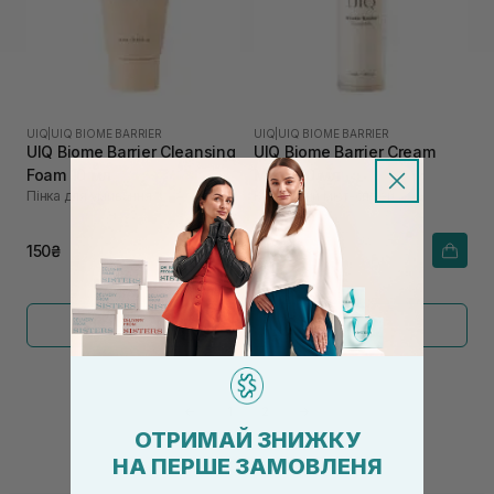
UIQ
|
UIQ BIOME BARRIER
UIQ
|
UIQ BIOME BARRIER
UIQ Biome Barrier Cleansing
UIQ Biome Barrier Cream
Foam 10 мл
Mist 100 мл
Пінка для умивання
Кремовий міст-спрей
150₴
710₴
Показати більше
←
1
2
→
ОТРИМАЙ ЗНИЖКУ
НА ПЕРШЕ ЗАМОВЛЕНЯ