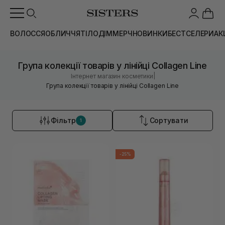
ВОЛОССЯ
ОБЛИЧЧЯ
ТІЛО
ДІМ
МЕРЧ
НОВИНКИ
БЕСТСЕЛЕРИ
АК
Група колекції товарів у лінійці Collagen Line
|
Інтернет магазин косметики
Група колекції товарів у лінійці Collagen Line
Фільтр
Сортувати
1
-25%