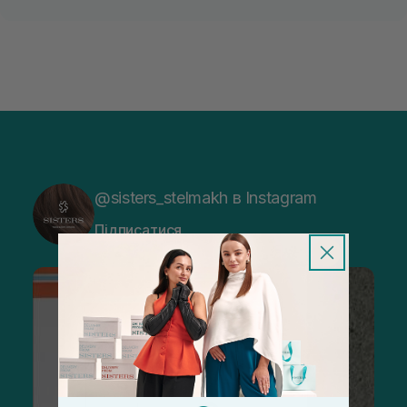
@sisters_stelmakh в Instagram
Підписатися