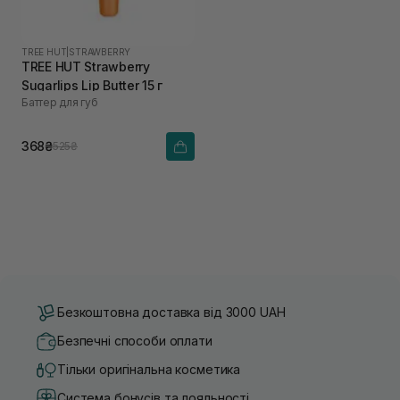
TREE HUT
|
STRAWBERRY
TREE HUT Strawberry
Sugarlips Lip Butter 15 г
Баттер для губ
368₴
525₴
Безкоштовна доставка від 3000 UAH
Безпечні способи оплати
Тільки оригінальна косметика
Система бонусів та лояльності