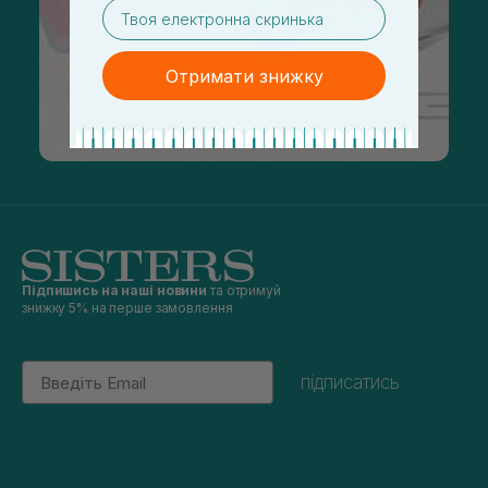
email
Отримати знижку
Підпишись на наші новини
та отримуй
знижку 5% на перше замовлення
Email
підписатись