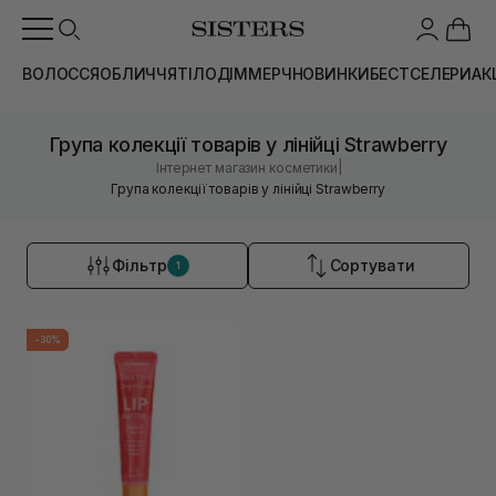
ВОЛОССЯ
ОБЛИЧЧЯ
ТІЛО
ДІМ
МЕРЧ
НОВИНКИ
БЕСТСЕЛЕРИ
АК
Група колекції товарів у лінійці Strawberry
|
Інтернет магазин косметики
Група колекції товарів у лінійці Strawberry
Фільтр
Сортувати
1
-30%