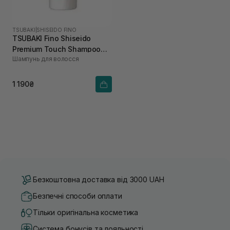
TSUBAKI
|
SHISEIDO FINO
TSUBAKI Fino Shiseido
Premium Touch Shampoo
Шампунь для волосcя
550 мл
1 190₴
Безкоштовна доставка від 3000 UAH
Безпечні способи оплати
Тільки оригінальна косметика
Система бонусів та лояльності