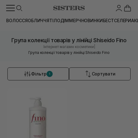
ВОЛОССЯ
ОБЛИЧЧЯ
ТІЛО
ДІМ
МЕРЧ
НОВИНКИ
БЕСТСЕЛЕРИ
АК
Група колекції товарів у лінійці Shiseido Fino
|
Інтернет магазин косметики
Група колекції товарів у лінійці Shiseido Fino
Фільтр
Сортувати
1