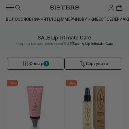
ВОЛОССЯ
ОБЛИЧЧЯ
ТІЛО
ДІМ
МЕРЧ
НОВИНКИ
БЕСТСЕЛЕРИ
АК
SALE Lip Intimate Care
|
|
Інтернет магазин косметики
SALE
Бренд: Lip Intimate Care
Фільтр
Сортувати
1
-20%
-20%