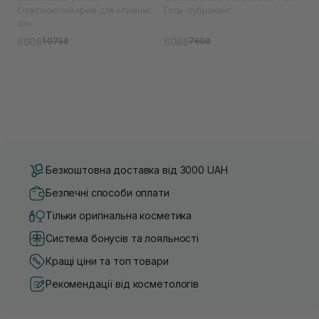
Освітлюючий крем для інтимних
Гель-лубрикант
мл
зон
860₴
608₴
1 075₴
760₴
Безкоштовна доставка від 3000 UAH
Безпечні способи оплати
Тільки оригінальна косметика
Система бонусів та лояльності
Кращі ціни та топ товари
Рекомендації від косметологів