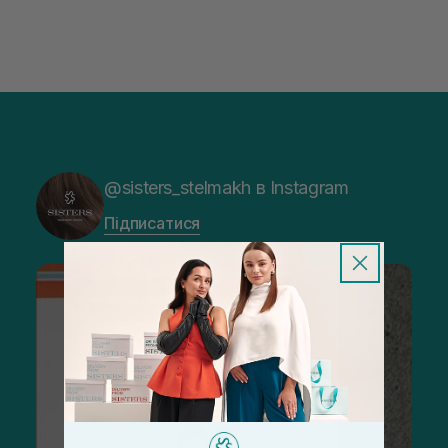
@sisters_stelmakh в Instagram
Підписатися